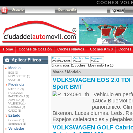
COCHES VOL
Usuario
Contraseña
Home
Coches de Ocasión
Coches Nuevos
Coches Km 0
Coches 
Marca
Combustible
Segmento
Aplicar Filtros
VOLKSWAGEN
Diesel
Cabrio
Encontrados 11 coches | Mostrando 1 a 10
Modelo
Marca / Modelo
EOS (6)
NEW BEETLE (3)
VOLKSWAGEN EOS 2.0 TDI
GOLF (2)
Provincia
Sport BMT
MADRID (3)
HUELVA (2)
Vehiculo en perf
BARCELONA (2)
140cv BlueMotion
ZAMORA (1)
VALENCIA (1)
panorámico. Clima
NAVARRA (1)
CADIZ (1)
Bixenon. Luces diurnas. Leds. Rad
Estado
Espejos calefactables y plegables 
Ocasión (10)
Seminuevo (1)
VOLKSWAGEN GOLF Cabrio
Vendedor