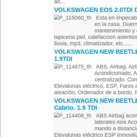
an...
VOLKSWAGEN EOS 2.0TDI 
Esta en impecabl
en la casa. Duerm
mantenimiento y d
tapiceria piel, calefaccion asiento
lluvia, mp3, climatizador, etc......
VOLKSWAGEN NEW BEETL
1.9TDI
ABS, Airbag, Air
Acondicionado, Al
centralizado, Cont
Elevalunas eléctrico, ESP, Faros a
aleación, Ordenador de a bordo, R
VOLKSWAGEN NEW BEETL
Cabrio. 1.9 TDI
ABS Airbag acom
laterales Aire Ac
mando a distancia
Elevalunas eléctrico ESP Inmovili