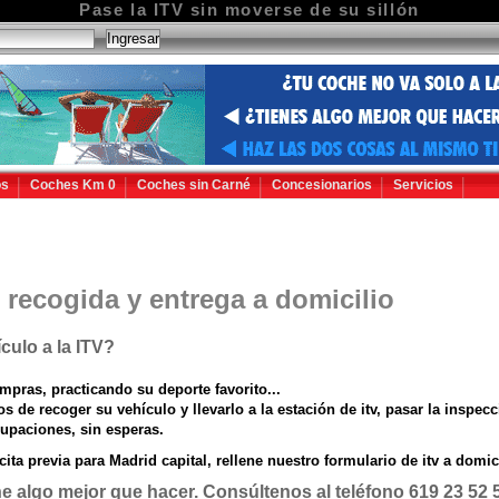
Pase la ITV sin moverse de su sillón
os
Coches Km 0
Coches sin Carné
Concesionarios
Servicios
 recogida y entrega a domicilio
culo a la ITV?
pras, practicando su deporte favorito...
 de recoger su vehículo y llevarlo a la estación de itv, pasar la inspec
upaciones, sin esperas.
 cita previa para Madrid capital, rellene nuestro formulario de itv a domicil
 algo mejor que hacer. Consúltenos al teléfono 619 23 52 