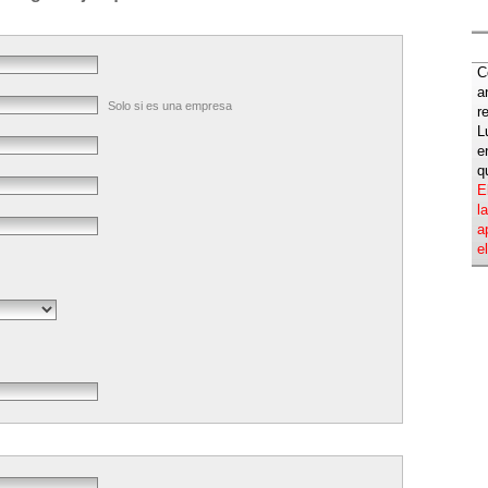
C
a
Solo si es una empresa
r
L
e
q
E
l
a
e