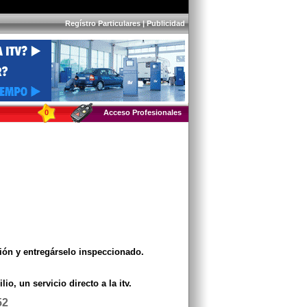
Regístro Particulares
|
Publicidad
0
Acceso Profesionales
ción y entregárselo inspeccionado.
io, un servicio directo a la itv.
52