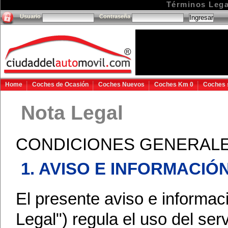
Términos Lega
Usuario
Contraseña
Home
Coches de Ocasión
Coches Nuevos
Coches Km 0
Coches 
Nota Legal
CONDICIONES GENERALE
1. AVISO E INFORMACIÓ
El presente aviso e informaci
Legal") regula el uso del serv