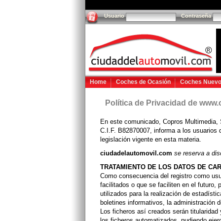
Usuario
Contraseña
Home
Coches de Ocasión
Coches Nuev
Política de Privacidad de www
En este comunicado, Copros Multimedia, 
C.I.F. B82870007, informa a los usuarios 
legislación vigente en esta materia.
ciudadelautomovil.com
se reserva a disc
TRATAMIENTO DE LOS DATOS DE CA
Como consecuencia del registro como usua
facilitados o que se faciliten en el futuro
utilizados para la realización de estadíst
boletines informativos, la administración d
Los ficheros así creados serán titularidad
los ficheros automatizados, pudiendo ejerc