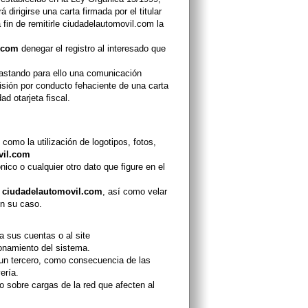
dirigirse una carta firmada por el titular
 fin de remitirle ciudadelautomovil.com la
.com
denegar el registro al interesado que
bastando para ello una comunicación
misión por conducto fehaciente de una carta
d otarjeta fiscal.
como la utilización de logotipos, fotos,
vil.com
nico o cualquier otro dato que figure en el
r
ciudadelautomovil.com
, así como velar
en su caso.
a sus cuentas o al site
ionamiento del sistema.
 un tercero, como consecuencia de las
ería.
o sobre cargas de la red que afecten al