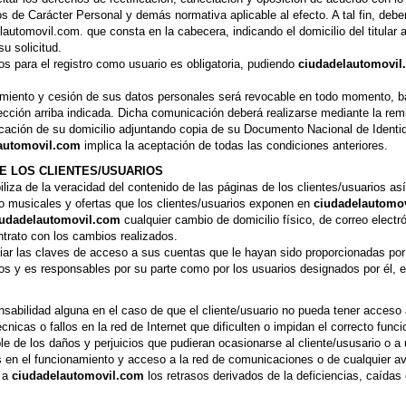
de Carácter Personal y demás normativa aplicable al efecto. A tal fin, deberá 
lautomovil.com. que consta en la cabecera, indicando el domicilio del titular a
u solicitud.
os para el registro como usuario es obligatoria, pudiendo
ciudadelautomovil
atamiento y cesión de sus datos personales será revocable en todo momento, 
irección arriba indicada. Dicha comunicación deberá realizarse mediante la re
ndicación de su domicilio adjuntando copia de su Documento Nacional de Identida
automovil.com
implica la aceptación de todas las condiciones anteriores.
E LOS CLIENTES/USUARIOS
iza de la veracidad del contenido de las páginas de los clientes/usuarios así 
s o musicales y ofertas que los clientes/usuarios exponen en
ciudadelautomo
iudadelautomovil.com
cualquier cambio de domicilio físico, de correo electró
ntrato con los cambios realizados.
diar las claves de acceso a sus cuentas que le hayan sido proporcionadas po
atos y es responsables por su parte como por los usuarios designados por él, 
abilidad alguna en el caso de que el cliente/usuario no pueda tener acceso 
nicas o fallos en la red de Internet que dificulten o impidan el correcto func
e de los daños y perjuicios que pudieran ocasionarse al cliente/ususario o a
 en el funcionamiento y acceso a la red de comunicaciones o de cualquier av
a a
ciudadelautomovil.com
los retrasos derivados de la deficiencias, caídas 