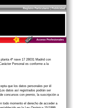
Regístro Particulares
|
Publicidad
0
Acceso Profesionales
5 planta 4ª nave 17 28031 Madrid con
Carácter Personal es conforme a la
acepta que los datos personales por él
. Los datos así registrados podrán ser
n de concursos con premio, la suscripción a
á en todo momento el derecho de acceder a
o establecido en la Ley Orgánica 15/1999,