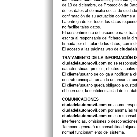
de 13 de diciembre, de Protección de Datos 
de los datos al domicilio social de ciudade
confirmación de su actuación conforme a s
La entrega de los todos los datos requerid
no facilite tales datos.
El consentimiento del usuario para el tr
escrita al responsable del fichero en la d
firmada por el titular de los datos, con i
El acceso a las páginas web de
ciudadel
TRATAMIENTO DE LA INFORMACIÓN D
ciudadelautomovil.com
no se responsabil
características, precios, efectos visuale
El cliente/usuario se obliga a notificar a
c
contrato principal, creando un anexo al co
El cliente/usuario queda obligado a custo
el buen uso, la confidencialidad de los d
COMUNICACIONES
ciudadelautomovil.com
no asume respons
ciudadelautomovil.com
por anomalías téc
ciudadelautomovil.com
no es responsabl
interferencias, omisiones o desconexiones
Tampoco generará responsabilidad algun
normal funcionamiento del sistema.