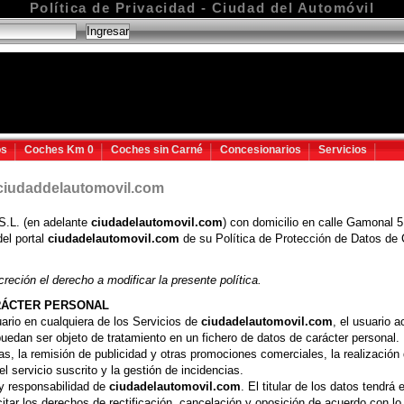
Política de Privacidad - Ciudad del Automóvil
os
Coches Km 0
Coches sin Carné
Concesionarios
Servicios
.ciudaddelautomovil.com
S.L. (en adelante
ciudadelautomovil.com
) con domicilio en calle Gamonal 
del portal
ciudadelautomovil.com
de su Política de Protección de Datos de 
reción el derecho a modificar la presente política.
RÁCTER PERSONAL
rio en cualquiera de los Servicios de
ciudadelautomovil.com
, el usuario 
, puedan ser objeto de tratamiento en un fichero de datos de carácter personal
icas, la remisión de publicidad y otras promociones comerciales, la realizació
el servicio suscrito y la gestión de incidencias.
 y responsabilidad de
ciudadelautomovil.com
. El titular de los datos tendr
itar los derechos de rectificación, cancelación y oposición de acuerdo con l