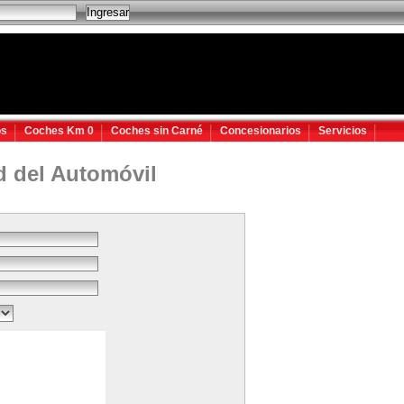
os
Coches Km 0
Coches sin Carné
Concesionarios
Servicios
d del Automóvil