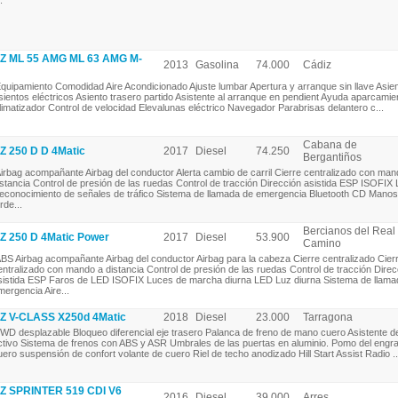
.
 ML 55 AMG ML 63 AMG M-
2013
Gasolina
74.000
Cádiz
quipamiento Comodidad Aire Acondicionado Ajuste lumbar Apertura y arranque sin llave Asien
sientos eléctricos Asiento trasero partido Asistente al arranque en pendient Ayuda aparcamie
limatizador Control de velocidad Elevalunas eléctrico Navegador Parabrisas delantero c...
Cabana de
250 D D 4Matic
2017
Diesel
74.250
Bergantiños
irbag acompañante Airbag del conductor Alerta cambio de carril Cierre centralizado con man
istancia Control de presión de las ruedas Control de tracción Dirección asistida ESP ISOFIX 
econocimiento de señales de tráfico Sistema de llamada de emergencia Bluetooth CD Manos 
rde...
Bercianos del Real
250 D 4Matic Power
2017
Diesel
53.900
Camino
BS Airbag acompañante Airbag del conductor Airbag para la cabeza Cierre centralizado Cier
entralizado con mando a distancia Control de presión de las ruedas Control de tracción Direc
sistida ESP Faros de LED ISOFIX Luces de marcha diurna LED Luz diurna Sistema de llama
mergencia Aire...
 V-CLASS X250d 4Matic
2018
Diesel
23.000
Tarragona
WD desplazable Bloqueo diferencial eje trasero Palanca de freno de mano cuero Asistente d
ctivo Sistema de frenos con ABS y ASR Umbrales de las puertas en aluminio. Pomo del engr
uero suspensión de confort volante de cuero Riel de techo anodizado Hill Start Assist Radio ..
 SPRINTER 519 CDI V6
2016
Diesel
39.000
Arres