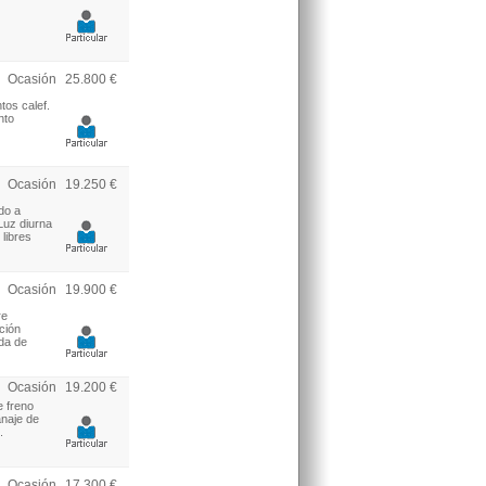
Ocasión
25.800 €
tos calef.
nto
Ocasión
19.250 €
do a
Luz diurna
libres
Ocasión
19.900 €
re
ción
da de
Ocasión
19.200 €
e freno
anaje de
.
Ocasión
17.300 €