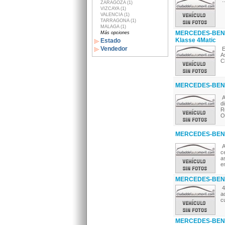
..
ZARAGOZA (1)
VIZCAYA (1)
VALENCIA (1)
TARRAGONA (1)
MALAGA (1)
MERCEDES-BENZ
Más opciones
Klasse 4Matic
Estado
Vendedor
E
A
C
MERCEDES-BENZ 
A
d
R
O
MERCEDES-BENZ 
A
c
a
e
MERCEDES-BENZ
4
a
c
MERCEDES-BENZ