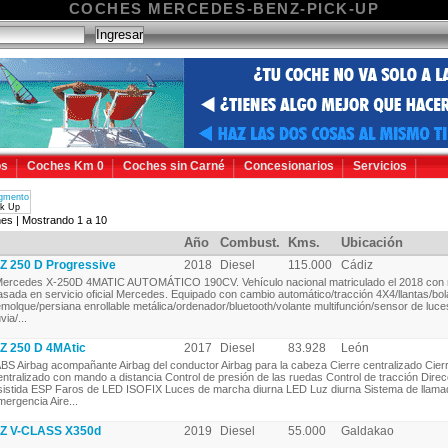
COCHES MERCEDES-BENZ-PICK-UP
os
Coches Km 0
Coches sin Carné
Concesionarios
Servicios
gmento
ck Up
es | Mostrando 1 a 10
Año
Combust.
Kms.
Ubicación
250 D Progressive
2018
Diesel
115.000
Cádiz
ercedes X-250D 4MATIC AUTOMÁTICO 190CV. Vehículo nacional matriculado el 2018 con 
asada en servicio oficial Mercedes. Equipado con cambio automático/tracción 4X4/llantas/bol
emolque/persiana enrollable metálica/ordenador/bluetooth/volante multifunción/sensor de luce
uvia/...
 250 D 4MAtic
2017
Diesel
83.928
León
BS Airbag acompañante Airbag del conductor Airbag para la cabeza Cierre centralizado Cier
entralizado con mando a distancia Control de presión de las ruedas Control de tracción Direc
sistida ESP Faros de LED ISOFIX Luces de marcha diurna LED Luz diurna Sistema de llama
mergencia Aire...
 V-CLASS X350d
2019
Diesel
55.000
Galdakao