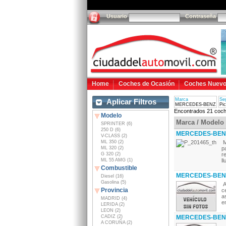
Usuario
Contraseña
Home
Coches de Ocasión
Coches Nuev
Marca
Se
Aplicar Filtros
MERCEDES-BENZ
Pi
Encontrados 21 coch
Modelo
Marca / Modelo
SPRINTER (6)
250 D (6)
MERCEDES-BENZ 
V-CLASS (2)
ML 350 (2)
M
ML 320 (2)
p
G 320 (2)
r
ML 55 AMG (1)
ll
Combustible
MERCEDES-BENZ
Diesel (16)
Gasolina (5)
A
Provincia
c
a
MADRID (4)
e
LERIDA (2)
LEON (2)
CADIZ (2)
MERCEDES-BENZ
A CORUÑA (2)