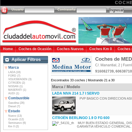
COCHE
Usuario
Contraseña
Home
Coches de Ocasión
Coches Nuevos
Coches Km 0
Coches 
Coches de ME
Aplicar Filtros
C/. Manantial, 2 | Fue
Marca
916082739, 6063871
LADA (18)
FORD (7)
VOLKSWAGEN (3)
Encontrados 33 coches | Mostrando 21 a 30
CITROËN (2)
Marca / Modelo
NISSAN (1)
MASERATI (1)
LADA NIVA 214 1.7 I SERVO
AUDI (1)
Combustible
PVP BASICO CON DIRECCION ASI
Gasolina (26)
Diesel (7)
Estado
Nuevo (13)
CITROËN BERLINGO 1.9 D FG 600
Ocasión (12)
MUY BUEN ESTADO GENERAL, DISTR
Seminuevo (6)
GARANTIA VEHICULO COMERCIAL. .
Km 0 (2)