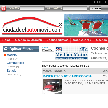
COCHE
Usuario
Contraseña
Home
Coches de Ocasión
Coches Nuevos
Coches Km 0
Coches 
Coches 
Marca
Aplicar Filtros
MASERATI
C/. Manantia
Modelo
916082739,
COUPE (1)
Combustible
Encontrados 1 coches | Mostrando 1 a 1
Gasolina (1)
Estado
Marca / Modelo
Añ
Seminuevo (1)
MASERATI COUPE CAMBIOCORSA
20
SECUENCIAL CON LEVAS EN EL V
BAJO PEDIDO, ULTIMA REVISION H