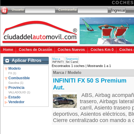
COCHES 
Usuario
Contraseña
Home
Coches de Ocasión
Coches Nuevos
Coches Km 0
Coches 
Marca
Segmento
Aplicar Filtros
INFINITI
Sin Carné
Encontrados 1 coches | Mostrando 1 a 1
Modelo
Marca / Modelo
FX (1)
Combustible
INFINITI FX 50 S Premium
Gasolina (1)
Aut.
Provincia
VALLADOLIID (1)
ABS, Airbag acompañan
Estado
trasero, Airbags latera
Vendedor
carril, Asiento trasero 
deportivos, Asientos eléctricos, 
Cierre centralizado con mando a di