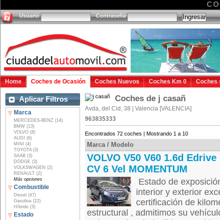
CO
Usuario
Contraseña
Home
Coches de Ocasión
Coches Nuevos
Coches Km 0
Coches 
Coches de j casañ
Aplicar Filtros
Avda, del Cid, 38 | Valencia [VALENCIA]
Marca
963835333
MERCEDES-BENZ (14)
BMW (13)
VOLVO (8)
Encontrados 72 coches | Mostrando 1 a 10
AUDI (6)
Marca / Modelo
MINI (4)
TOYOTA (3)
VOLVO V50 V60 1.6d Edrive 
SAAB (3)
DODGE (3)
CV 6 Vel MOMENTUM
VOLKSWAGEN (2)
RENAULT (2)
Más opciones
Estado de exposición
Combustible
interior y exterior ex
Diesel (47)
certificación de kilom
Gasolina (22)
Híbrido (3)
estructural , admitimos su vehícul
Estado