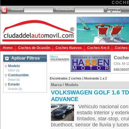
COCHE
Usuario
Contraseña
Home
Coches de Ocasión
Coches Nuevos
Coches Km 0
Coches 
Coche
Marca
Aplicar Filtros
VOLKSWAGEN
Ctra. M-1
Modelo
6863800
GOLF (2)
Combustible
Encontrados 2 coches | Mostrando 1 a 2
Diesel (2)
Estado
Marca / Modelo
Ocasión (2)
VOLKSWAGEN GOLF 1.6 TD
ADVANCE
Vehiculo nacional con 
estado interior y exteri
tintados, star-stop, cru
bluethoot, sensor de lluvia y luces