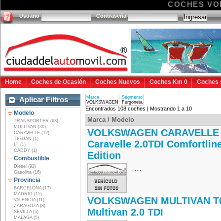
COCHES VO
Usuario
Contraseña
Home
Coches de Ocasión
Coches Nuevos
Coches Km 0
Coches 
Marca
Segmento
Aplicar Filtros
VOLKSWAGEN
Furgoneta
Encontrados 108 coches | Mostrando 1 a 10
Modelo
Marca / Modelo
TRANSPORTER (63)
MULTIVAN (30)
VOLKSWAGEN CARAVELLE 
CARAVELLE (12)
TIGUAN (1)
Caravelle 2.0TDI Comfortlin
LT (1)
CADDY (1)
Edition
Combustible
...
Diesel (92)
Gasolina (16)
Provincia
BARCELONA (17)
MADRID (15)
VOLKSWAGEN MULTIVAN T
VALENCIA (11)
ZARAGOZA (8)
Multivan 2.0 TDI
SEVILLA (5)
MALAGA (5)