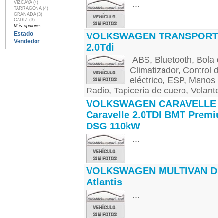
...
VIZCAYA (4)
TARRAGONA (4)
GRANADA (3)
CADIZ (3)
Más opciones
Estado
VOLKSWAGEN TRANSPORT
Vendedor
2.0Tdi
ABS, Bluetooth, Bola d
Climatizador, Control d
eléctrico, ESP, Manos l
Radio, Tapicería de cuero, Volante
VOLKSWAGEN CARAVELLE 
Caravelle 2.0TDI BMT Prem
DSG 110kW
...
VOLKSWAGEN MULTIVAN D
Atlantis
...