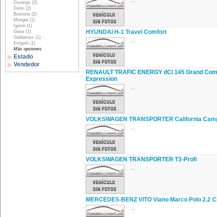
...
Durango (2)
Derio (2)
Busturia (2)
Mungia (1)
Igorre (1)
HYUNDAI H-1 Travel Comfort
Garai (1)
Galdames (1)
...
Errigoiti (1)
Más opciones
Estado
Vendedor
RENAULT TRAFIC ENERGY dCi 145 Grand Com
Expression
...
VOLKSWAGEN TRANSPORTER California Cam
...
VOLKSWAGEN TRANSPORTER T3-Profi
...
MERCEDES-BENZ VITO Viano Marco Polo 2.2 C
...