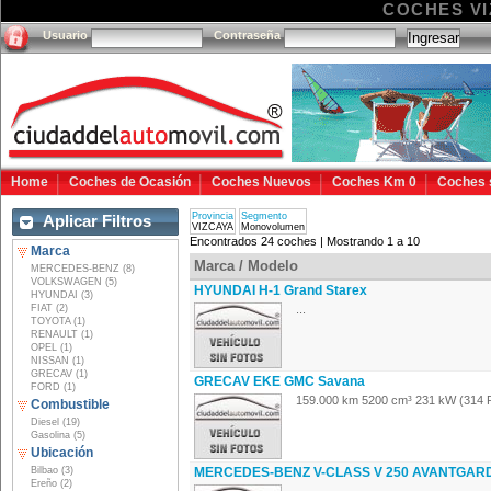
COCHES V
Usuario
Contraseña
Home
Coches de Ocasión
Coches Nuevos
Coches Km 0
Coches 
Provincia
Segmento
Aplicar Filtros
VIZCAYA
Monovolumen
Encontrados 24 coches | Mostrando 1 a 10
Marca
Marca / Modelo
MERCEDES-BENZ (8)
VOLKSWAGEN (5)
HYUNDAI H-1 Grand Starex
HYUNDAI (3)
FIAT (2)
...
TOYOTA (1)
RENAULT (1)
OPEL (1)
NISSAN (1)
GRECAV (1)
GRECAV EKE GMC Savana
FORD (1)
159.000 km 5200 cm³ 231 kW (314 P
Combustible
Diesel (19)
Gasolina (5)
Ubicación
Bilbao (3)
MERCEDES-BENZ V-CLASS V 250 AVANTGAR
Ereño (2)