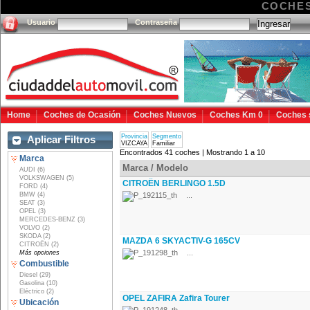
COCHES
Usuario
Contraseña
Home
Coches de Ocasión
Coches Nuevos
Coches Km 0
Coches 
Provincia
Segmento
Aplicar Filtros
VIZCAYA
Familiar
Encontrados 41 coches | Mostrando 1 a 10
Marca
Marca / Modelo
AUDI (6)
VOLKSWAGEN (5)
CITROËN BERLINGO 1.5D
FORD (4)
BMW (4)
...
SEAT (3)
OPEL (3)
MERCEDES-BENZ (3)
VOLVO (2)
SKODA (2)
MAZDA 6 SKYACTIV-G 165CV
CITROËN (2)
...
Más opciones
Combustible
Diesel (29)
Gasolina (10)
Eléctrico (2)
OPEL ZAFIRA Zafira Tourer
Ubicación