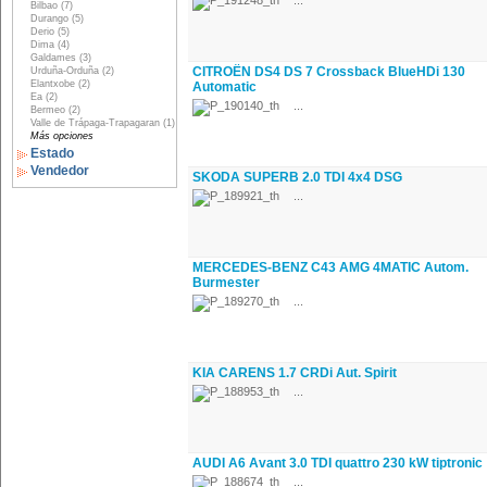
...
Bilbao (7)
Durango (5)
Derio (5)
Dima (4)
Galdames (3)
CITROËN DS4 DS 7 Crossback BlueHDi 130
Urduña-Orduña (2)
Elantxobe (2)
Automatic
Ea (2)
...
Bermeo (2)
Valle de Trápaga-Trapagaran (1)
Más opciones
Estado
Vendedor
SKODA SUPERB 2.0 TDI 4x4 DSG
...
MERCEDES-BENZ C43 AMG 4MATIC Autom.
Burmester
...
KIA CARENS 1.7 CRDi Aut. Spirit
...
AUDI A6 Avant 3.0 TDI quattro 230 kW tiptronic
...