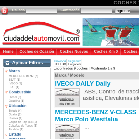
COCHES 
Usuario
Contraseña
Home
Coches de Ocasión
Coches Nuevos
Coches Km 0
Coches 
Provincia
Segmento
Aplicar Filtros
TOLEDO
Furgoneta
Encontrados 9 coches | Mostrando 1 a 9
Marca
Marca / Modelo
MERCEDES-BENZ (6)
SEAT (1)
IVECO DAILY Daily
IVECO (1)
FIAT (1)
ABS, Control de tracci
Combustible
asistida, Elevalunas el
Diesel (8)
Gasolina (1)
Ubicación
MERCEDES-BENZ V-CLASS
Toledo (4)
Ocaña (1)
Marco Polo Westfalia
Cuerva (1)
Carpio de Tajo (El) (1)
Cabañas de Yepes (1)
...
Alcabón (1)
Estado