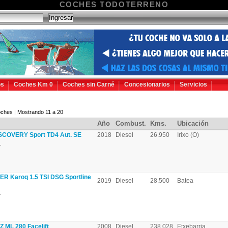
COCHES TODOTERRENO
os
Coches Km 0
Coches sin Carné
Concesionarios
Servicios
ches | Mostrando 11 a 20
Año
Combust.
Kms.
Ubicación
COVERY Sport TD4 Aut. SE
2018
Diesel
26.950
Irixo (O)
.
 Karoq 1.5 TSI DSG Sportline
2019
Diesel
28.500
Batea
.
ML 280 Facelift
2008
Diesel
238.028
Etxebarria