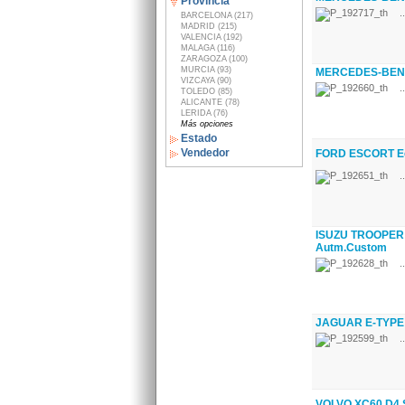
Provincia
..
BARCELONA (217)
MADRID (215)
VALENCIA (192)
MALAGA (116)
ZARAGOZA (100)
MURCIA (93)
MERCEDES-BENZ
VIZCAYA (90)
..
TOLEDO (85)
ALICANTE (78)
LERIDA (76)
Más opciones
Estado
Vendedor
FORD ESCORT E
..
ISUZU TROOPER 
Autm.Custom
..
JAGUAR E-TYPE 
..
VOLVO XC60 D4