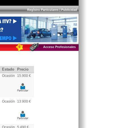
Regístro Particulares
|
Publicidad
0
Acceso Profesionales
Estado
Precio
Ocasión
15.900 €
Ocasión
13.900 €
Ocasión
5.490 €