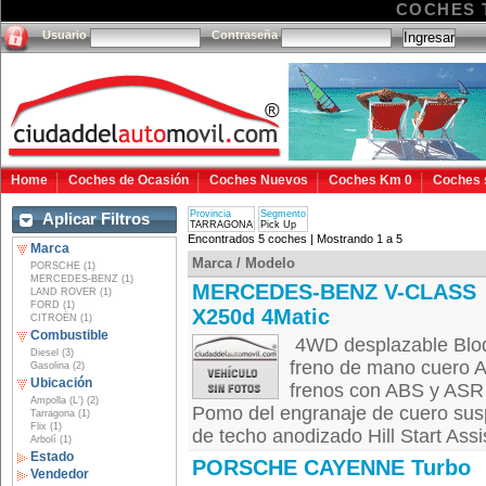
COCHES 
Usuario
Contraseña
Home
Coches de Ocasión
Coches Nuevos
Coches Km 0
Coches 
Provincia
Segmento
Aplicar Filtros
TARRAGONA
Pick Up
Encontrados 5 coches | Mostrando 1 a 5
Marca
Marca / Modelo
PORSCHE (1)
MERCEDES-BENZ (1)
MERCEDES-BENZ V-CLASS
LAND ROVER (1)
FORD (1)
X250d 4Matic
CITROËN (1)
Combustible
4WD desplazable Bloqu
Diesel (3)
freno de mano cuero A
Gasolina (2)
Ubicación
frenos con ABS y ASR 
Ampolla (L') (2)
Pomo del engranaje de cuero susp
Tarragona (1)
Flix (1)
de techo anodizado Hill Start Assis
Arbolí (1)
Estado
PORSCHE CAYENNE Turbo
Vendedor