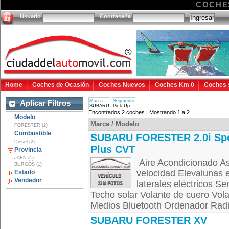
COCHE
Usuario
Contraseña
Home
Coches de Ocasión
Coches Nuevos
Coches Km 0
Coches 
Marca
Segmento
Aplicar Filtros
SUBARU
Pick Up
Encontrados 2 coches | Mostrando 1 a 2
Modelo
Marca / Modelo
FORESTER (2)
Combustible
SUBARU FORESTER 2.0i Sp
Diesel (2)
Plus CVT
Provincia
JAEN (1)
Aire Acondicionado Asi
BURGOS (1)
velocidad Elevalunas e
Estado
Vendedor
laterales eléctricos Se
Techo solar Volante de cuero Vola
Medios Bluetooth Ordenador Radi
SUBARU FORESTER XV