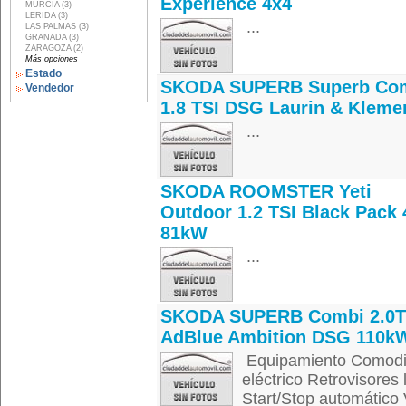
Experience 4x4
MURCIA (3)
LERIDA (3)
...
LAS PALMAS (3)
GRANADA (3)
ZARAGOZA (2)
Más opciones
Estado
SKODA SUPERB Superb Co
Vendedor
1.8 TSI DSG Laurin & Kleme
...
SKODA ROOMSTER Yeti
Outdoor 1.2 TSI Black Pack 
81kW
...
SKODA SUPERB Combi 2.0T
AdBlue Ambition DSG 110k
Equipamiento Comodida
eléctrico Retrovisores 
Start/Stop automático 