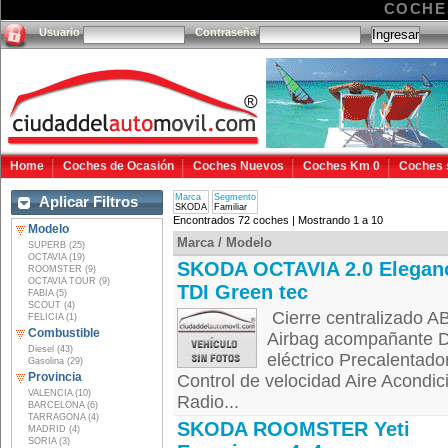
COCHE
Usuario
Contraseña
Home
Coches de Ocasión
Coches Nuevos
Coches Km 0
Coches 
Marca
Segmento
Aplicar Filtros
SKODA
Familiar
Encontrados 72 coches | Mostrando 1 a 10
Modelo
Marca / Modelo
SUPERB (25)
OCTAVIA (19)
SKODA OCTAVIA 2.0 Elegan
ROOMSTER (9)
OCTAVIA TOUR (9)
TDI Green tec
FABIA (5)
SCOUT (4)
Cierre centralizado AB
FELICIA (1)
Combustible
Airbag acompañante Di
Diesel (43)
eléctrico Precalentado
Gasolina (29)
Provincia
Control de velocidad Aire Acondi
VALENCIA (10)
Radio...
BARCELONA (6)
TARRAGONA (4)
SKODA ROOMSTER Yeti
MADRID (4)
SORIA (3)