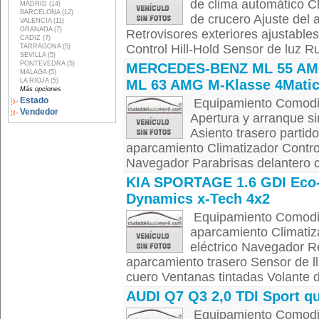
de clima automático C
MADRID (14)
BARCELONA (12)
de crucero Ajuste del a
VALENCIA (11)
GRANADA (7)
Retrovisores exteriores ajustable
CADIZ (7)
Control Hill-Hold Sensor de luz Ru
TARRAGONA (5)
SEVILLA (5)
PONTEVEDRA (5)
MERCEDES-BENZ ML 55 A
MALAGA (5)
LA RIOJA (5)
ML 63 AMG M-Klasse 4Mati
Más opciones
Estado
Equipamiento Comodid
Vendedor
Apertura y arranque sin
Asiento trasero partid
aparcamiento Climatizador Control
Navegador Parabrisas delantero c
KIA SPORTAGE 1.6 GDI Eco
Dynamics x-Tech 4x2
Equipamiento Comodi
aparcamiento Climatiz
eléctrico Navegador Re
aparcamiento trasero Sensor de ll
cuero Ventanas tintadas Volante d
AUDI Q7 Q3 2,0 TDI Sport qu
Equipamiento Comodid