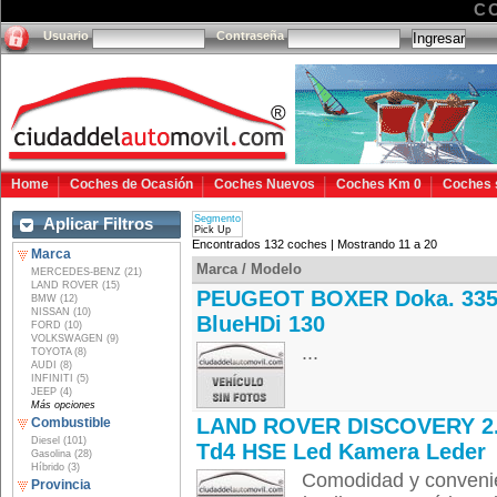
C
Usuario
Contraseña
Home
Coches de Ocasión
Coches Nuevos
Coches Km 0
Coches 
Segmento
Aplicar Filtros
Pick Up
Encontrados 132 coches | Mostrando 11 a 20
Marca
Marca / Modelo
MERCEDES-BENZ (21)
LAND ROVER (15)
PEUGEOT BOXER Doka. 335
BMW (12)
NISSAN (10)
BlueHDi 130
FORD (10)
VOLKSWAGEN (9)
...
TOYOTA (8)
AUDI (8)
INFINITI (5)
JEEP (4)
Más opciones
LAND ROVER DISCOVERY 2
Combustible
Diesel (101)
Td4 HSE Led Kamera Leder
Gasolina (28)
Híbrido (3)
Comodidad y convenie
Provincia