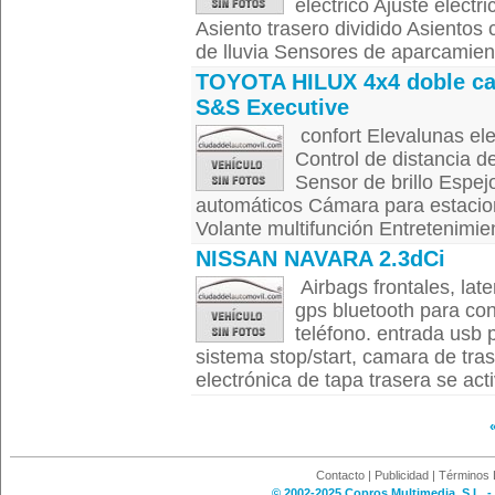
eléctrico Ajuste eléctr
Asiento trasero dividido Asientos 
de lluvia Sensores de aparcamient
TOYOTA HILUX 4x4 doble ca
S&S Executive
confort Elevalunas ele
Control de distancia d
Sensor de brillo Espejo
automáticos Cámara para estacion
Volante multifunción Entretenimien
NISSAN NAVARA 2.3dCi
Airbags frontales, late
gps bluetooth para co
teléfono. entrada usb 
sistema stop/start, camara de tra
electrónica de tapa trasera se acti
Contacto
|
Publicidad
|
Términos 
© 2002-2025 Copros Multimedia, S.L. -