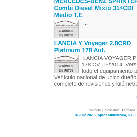
MERCEDES-BENZ SPRINTE
Combi Diesel Mixto 314CDI
Medio T.E
...
LANCIA Y Voyager 2.8CRD
Platinum 178 Aut.
LANCIA VOYAGER PL
178 CV. 05/2014. Ver
todo el equipamiento 
Vehículo nacional de único dueño 
completo de revisiones y kilómetro
Contacto
|
Publicidad
|
Términos 
© 2002-2025 Copros Multimedia, S.L. -