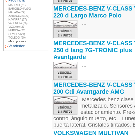
Provincia
MADRID (61)
MERCEDES-BENZ V-CLASS 
BARCELONA (50)
MALAGA (29)
220 d Largo Marco Polo
ZARAGOZA (27)
NAVARRA (27)
...
VALENCIA (26)
VIZCAYA (23)
MURCIA (23)
SEVILLA (21)
TOLEDO (20)
Más opciones
MERCEDES-BENZ V-CLASS 
Vendedor
250 d lang 7G-TRONIC plus
Avantgarde
...
MERCEDES-BENZ V-CLASS 
200 Cdi Avantgarde AMG
Mercedes-benz clase 
metalizado. Sensores 
estacionamiento. Pre-sa
control ángulo muerto, etc... Lune
puerta lateral. Cristales tintados.
VOLKSWAGEN MULTIVAN