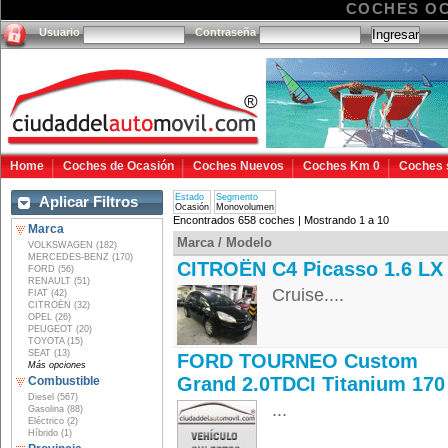
COCHES O
Usuario
Contraseña
Home
Coches de Ocasión
Coches Nuevos
Coches Km 0
Coches 
Estado
Segmento
Aplicar Filtros
Ocasión
Monovolumen
Encontrados 658 coches | Mostrando 1 a 10
Marca
Marca / Modelo
VOLKSWAGEN (182)
MERCEDES-BENZ (170)
CITROËN C4 Picasso 1.6 LX
FORD (56)
RENAULT (51)
Cruise....
FIAT (42)
CITROËN (32)
OPEL (26)
PEUGEOT (20)
TOYOTA (15)
SEAT (13)
FORD TOURNEO Custom
Más opciones
Grand 2.0TDCI Titanium 170
Combustible
Diesel (567)
...
Gasolina (88)
Eléctrico (2)
Híbrido (1)