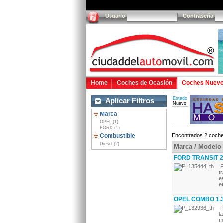
Usuario
Contraseña
Home
Coches de Ocasión
Coches Nuev
Estado
Aplicar Filtros
Nuevo
Marca
OPEL (1)
FORD (1)
Combustible
Encontrados 2 coche
Diesel (2)
Marca / Modelo
FORD TRANSIT 2
P
t
e
et
OPEL COMBO 1.3
P
l
m