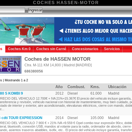
COCHES HASSEN-MOTOR
os
Coches Km 0
Coches sin Carné
Concesionarios
Servicios
Coches de HASSEN MOTOR
Ctra. M-111 KM 14,800 | Madrid [MADRID]
686380056
s | Mostrando 1 a 2
Año
Combust.
Kms.
Ubicación
80 S KOMBI 9
2012
Diesel
61.000
Madrid
RECIO DEL VEHICULO 12.700€ + IVA 21%=15.367€ El precio del vehiculo incluye garantía,
ransferencia y revisión, vehiculo nacional con historial de mantenimiento, muy bien cuidado, p
stado de interior y exterior, aire acondicionado, elevalunas eléctricos, cierre con mando, dobl
c...
 cdti TOUR EXPRESSION
2014
Diesel
105.000
Madrid
RECIO DEL VEHICULO 7.900 € + 21% IVA =9.559 € Opel combo tour expresión 90cv, doble
ateral, bluetooth, conexión USB, mandos al volante para la radio, ordenador de abordo, cierre
ando, asientos traseros abatibles, isofix, etc.. El precio del vehiculo incluye garantía, transfer