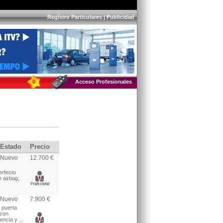
Regístro Particulares
|
Publicidad
0
Acceso Profesionales
Estado
Precio
Nuevo
12.700 €
erfecto
e airbag,
Nuevo
7.900 €
 puerta
 con
encia y ...