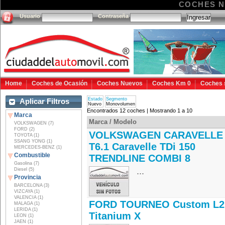
COCHES 
Usuario
Contraseña
Home
Coches de Ocasión
Coches Nuevos
Coches Km 0
Coches 
Estado
Segmento
Aplicar Filtros
Nuevo
Monovolumen
Encontrados 12 coches | Mostrando 1 a 10
Marca
Marca / Modelo
VOLKSWAGEN (7)
FORD (2)
VOLKSWAGEN CARAVELLE
TOYOTA (1)
SSANG YONG (1)
T6.1 Caravelle TDi 150
MERCEDES-BENZ (1)
Combustible
TRENDLINE COMBI 8
Gasolina (7)
...
Diesel (5)
Provincia
BARCELONA (3)
VIZCAYA (1)
VALENCIA (1)
FORD TOURNEO Custom L2
MALAGA (1)
LERIDA (1)
Titanium X
LEON (1)
JAEN (1)