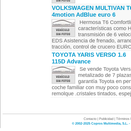
VOLKSWAGEN MULTIVAN T
4motion AdBlue euro 6
Hermosa T6 Comfortlin
características como Hi
transmisión de 6 veloc
EDS Asistencia de frenado, arranq
tracción, control de crucero EURO6
TOYOTA YARIS VERSO 1.6
115D Advance
Se vende Toyota Vers
metalizado de 7 plaza
garantía Toyota en pe
coche familiar con muy poco con
remolque .cristales tintados, espej
Contacto
|
Publicidad
|
Términos 
© 2002-2025 Copros Multimedia, S.L. -