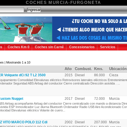
COCHES MURCIA-FURGONETA
os
Coches Km 0
Coches sin Carné
Concesionarios
Servicios
es | Mostrando 1 a 10
Año
Combust.
Kms.
Ubicación
Volquete dCi 92 T L2 3500
2015
Diesel
86.000
Cieza
quipamiento Comodidad Elevalunas eléctrico Retrovisores laterales eléctricos Entretenimien
rdenador Seguridad ABS Airbag del conductor Cierre centralizado Dirección asistida . ...
ustom Nugget
2017
Diesel
72.000
Murcia
BS Airbag acompañante Airbag del conductor Cierre centralizado con mando a distancia Dir
sistida ESP Inmovilizador Luz diurna Bluetooth Ordenador Radio USB Aire Acondicionado Con
elocidad Elevalunas eléctrico Volante de cuero...
 VITO MARCO POLO 112 Cdi
2002
Diesel
207.000
Murcia