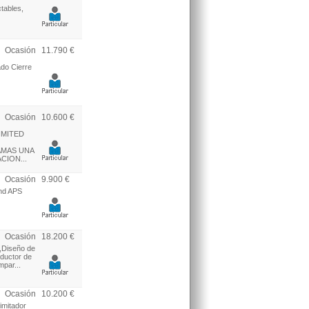
ctables,
Ocasión
11.790 €
ado Cierre
Ocasión
10.600 €
IMITED
AMAS UNA
CION...
Ocasión
9.900 €
and APS
Ocasión
18.200 €
o,Diseño de
oductor de
mpar...
Ocasión
10.200 €
imitador