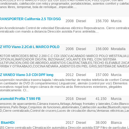
ERCEDES VITO MARCO POLO 112 CDI 122CV AUTOMATICA, FULL EQUIP, con aire
condicionado, calefacción con reloj y programador, portabicicletas, asientos comfort y calefa
anos libres, tempomat, bola de remolque...impecable....
NSPORTER California 2.5 TDI DSG
2008
Diesel
156.700
Murcia
ire Acondicionado Control de velocidad Elevalunas eléctrico Reposabrazos. Cierre centraliz
entralizado con mando a distancia Dirección asistida Faros antiniebla....
VITO Viano 2.2Cdi L MARCO POLO
2006
Diesel
156.000
Moratalla
OTOR MERCEDES BENZ 2.200 C.C CDI 150CV,ACABADO MARCO POLO WESTFALIA L
DITION,KLIMATIZADOR DIGITAL BIZONA A/C,VOLANTE EN PIEL CON SISTEMA
ULTIFUNCION,ORD DE ABORDO,ASIENTOS CALEFACTABLES,TECHO ELEVABLE 2XC
RRIBA Y OTRA ABAJO,COCINA NEVARA ,ASIENTOS EN PIEL GRIS,SISTEMA DE NAVEGA
VANEO Viano 3.0 CDI DPF long
2012
Diesel
157.000
Murcia
uspensión neumática trasera bajada / elevada Interfaz de medios telefonía de confort Com
on cambiador de DVD (6 compartimentos) Linguatronic, alemán (control por voz) Elementos
ecorativos nogal look negro cámara de marcha atrás Retrovisores exteriores, plegables
utomáticamente. Cl...
amobil Profila T 590 FB
2016
Diesel
41.150
Murcia
ensores de aparcamiento,Cámara trasera,Airbags,Airbags frontales y laterales,Color,Blanc
nteriores,Paño Beige,Conjuntos de funciones,abdominales,Calefacción auxiliar,Bluetooth,repr
D,Cierre centralizado,Control de crucero,Luces de circulación diurna,Ventanas eléctricas,La
 BlueHDi
2017
Diesel
38.000
Blanca
BS Cierre centralizado Climatización automática Dirección asistida ESP Filtro de partículas L