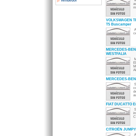
Vendedor
M
a
m
VOLKSWAGEN TRA
T5 Buscamper
A
c
MERCEDES-BENZ 
WESTFALIA
M
E
M
A
MERCEDES-BENZ 
S
c
d
a
FIAT DUCATTO Eur
S
i
C
CITROËN JUMPY
A