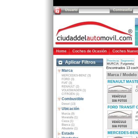
Usuario
Contraseña
Home
Coches de Ocasión
Coches Nuev
Provincia
Segmento
Aplicar Filtros
MURCIA
Furgoneta
Encontrados 13 coch
Marca
Marca / Modelo
MERCEDES-BENZ (3)
FORD (3)
RENAULT MASTER 
FIAT (3)
RENAULT (2)
E
VOLKSWAGEN (1)
O
CITROËN (1)
Combustible
Diesel (13)
FORD TRANSIT C
Ubicación
A
Murcia (9)
a
Moratalla (1)
v
Cieza (1)
Blanca (1)
Albudeite (1)
MERCEDES-BENZ
Estado