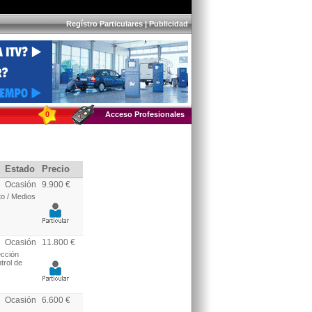
Regístro Particulares
|
Publicidad
0
Acceso Profesionales
Estado
Precio
Ocasión
9.900 €
to / Medios
Ocasión
11.800 €
ección
trol de
Ocasión
6.600 €