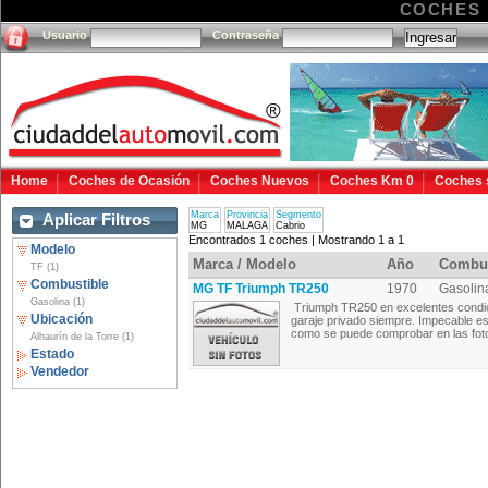
COCHES 
Usuario
Contraseña
Home
Coches de Ocasión
Coches Nuevos
Coches Km 0
Coches 
Marca
Provincia
Segmento
Aplicar Filtros
MG
MALAGA
Cabrio
Encontrados 1 coches | Mostrando 1 a 1
Modelo
Marca / Modelo
Año
Combus
TF (1)
Combustible
MG TF Triumph TR250
1970
Gasolin
Gasolina (1)
Triumph TR250 en excelentes condi
Ubicación
garaje privado siempre. Impecable est
como se puede comprobar en las fotog
Alhaurín de la Torre (1)
Estado
Vendedor