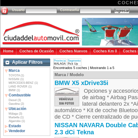
COCHE
Usuario
Contraseña
Home
Coches de Ocasión
Coches Nuevos
Coches Km 0
Coches 
Provincia
Segmento
Aplicar Filtros
MALAGA
Pick Up
Encontrados 5 coches | Mostrando 1 a 5
Marca
Marca / Modelo
TOYOTA (1)
NISSAN (1)
BMW X5 xDrive35i
MERCEDES-BENZ (1)
LAND ROVER (1)
Opciones y accesori
BMW (1)
Combustible
de airbag * Airbag Pasa
Diesel (3)
lateral delantero 2x *
Gasolina (2)
Ubicación
automático * Kit de coche Blueto
Málaga (3)
de CD * Cierre centralizado de pue
Marbella (1)
Algarrobo (1)
NISSAN NAVARA Double Cab
Estado
Vendedor
2.3 dCi Tekna