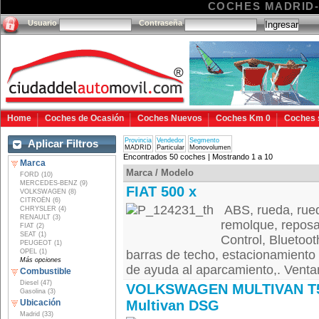
COCHES MADRID
Usuario
Contraseña
Home
Coches de Ocasión
Coches Nuevos
Coches Km 0
Coches 
Provincia
Vendedor
Segmento
Aplicar Filtros
MADRID
Particular
Monovolumen
Encontrados 50 coches | Mostrando 1 a 10
Marca
Marca / Modelo
FORD (10)
MERCEDES-BENZ (9)
FIAT 500 x
VOLKSWAGEN (8)
CITROËN (6)
ABS, rueda, rued
CHRYSLER (4)
RENAULT (3)
remolque, reposab
FIAT (2)
SEAT (1)
Control, Bluetoo
PEUGEOT (1)
OPEL (1)
barras de techo, estacionamiento
Más opciones
de ayuda al aparcamiento,. Ventana
Combustible
Diesel (47)
VOLKSWAGEN MULTIVAN T
Gasolina (3)
Ubicación
Multivan DSG
Madrid (33)