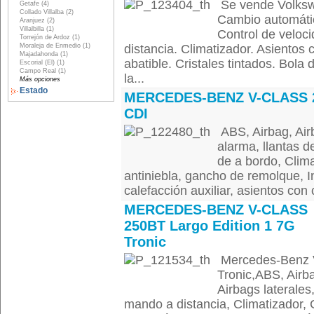
Se vende Volksw
Getafe (4)
Collado Villalba (2)
Cambio automátic
Aranjuez (2)
Villalbilla (1)
Control de veloc
Torrejón de Ardoz (1)
Moraleja de Enmedio (1)
distancia. Climatizador. Asientos
Majadahonda (1)
abatible. Cristales tintados. Bol
Escorial (El) (1)
Campo Real (1)
la...
Más opciones
Estado
MERCEDES-BENZ V-CLASS 
CDI
ABS, Airbag, Air
alarma, llantas d
de a bordo, Clima
antiniebla, gancho de remolque, I
calefacción auxiliar, asientos con 
MERCEDES-BENZ V-CLASS
250BT Largo Edition 1 7G
Tronic
Mercedes-Benz V
Tronic,ABS, Airb
Airbags laterales
mando a distancia, Climatizador, C