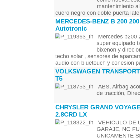
mantenimiento al 
cuero negro con doble puerta latera
MERCEDES-BENZ B 200 200
Autotronic
Mercedes b200 2.
super equipado ta
bixenon y direcio
techo solar , sensores de aparcam
audio con bluetouch y conesion pa
VOLKSWAGEN TRANSPORT
T5
ABS, Airbag acom
de tracción, Direc
CHRYSLER GRAND VOYAG
2.8CRD LX
VEHICULO DE 
GARAJE, NO F
UNICAMENTE SE