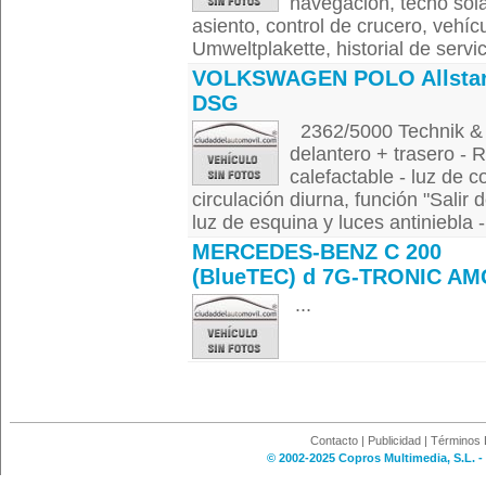
navegación, techo sola
asiento, control de crucero, vehí
Umweltplakette, historial de servic
VOLKSWAGEN POLO Allsta
DSG
2362/5000 Technik & Si
delantero + trasero - Re
calefactable - luz de 
circulación diurna, función "Salir
luz de esquina y luces antiniebla -
MERCEDES-BENZ C 200
(BlueTEC) d 7G-TRONIC AM
...
Contacto
|
Publicidad
|
Términos 
© 2002-2025 Copros Multimedia, S.L. -