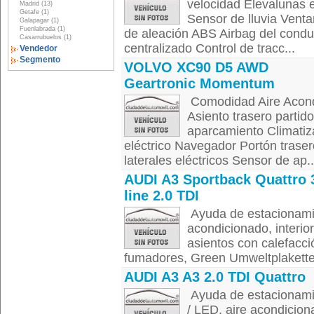
velocidad Elevalunas el
Madrid (13)
Getafe (1)
Sensor de lluvia Vent
Galapagar (1)
Fuenlabrada (1)
de aleación ABS Airbag del conduc
Casarrubuelos (1)
centralizado Control de tracc...
Vendedor
Segmento
VOLVO XC90 D5 AWD
Geartronic Momentum
Comodidad Aire Acondi
Asiento trasero partid
aparcamiento Climatiz
eléctrico Navegador Portón trase
laterales eléctricos Sensor de ap..
AUDI A3 Sportback Quattro 
line 2.0 TDI
Ayuda de estacionamie
acondicionado, interio
asientos con calefacci
fumadores, Green Umweltplakette, 
AUDI A3 A3 2.0 TDI Quattro
Ayuda de estacionamie
/ LED, aire acondicion