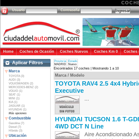
COCH
Usuario
Contraseña
Home
Coches de Ocasión
Coches Nuevos
Coches Km 0
Coches 
Provincia
Estado
Aplicar Filtros
MADRID
Nuevo
Encontrados 17 coches | Mostrando 1 a 10
Marca
Marca / Modelo
TOYOTA (3)
AUDI (3)
TOYOTA RAV4 2.5 4x4 Hybri
VOLKSWAGEN (2)
MERCEDES-BENZ (2)
Executive
VOLVO (1)
SEAT (1)
...
MINI (1)
KIA (1)
JAGUAR (1)
HYUNDAI (1)
Más opciones
HYUNDAI TUCSON 1.6 T-GD
Combustible
Gasolina (7)
4WD DCT N Line
Diesel (7)
Híbrido (3)
Aire Acondicionado Asi
Ubicación