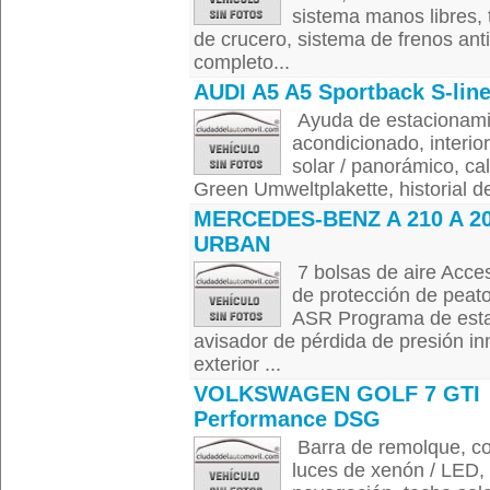
sistema manos libres, 
de crucero, sistema de frenos anti
completo...
AUDI A5 A5 Sportback S-lin
Ayuda de estacionamie
acondicionado, interio
solar / panorámico, cal
Green Umweltplakette, historial de
MERCEDES-BENZ A 210 A 2
URBAN
7 bolsas de aire Acces
de protección de peato
ASR Programa de esta
avisador de pérdida de presión in
exterior ...
VOLKSWAGEN GOLF 7 GTI
Performance DSG
Barra de remolque, con
luces de xenón / LED,