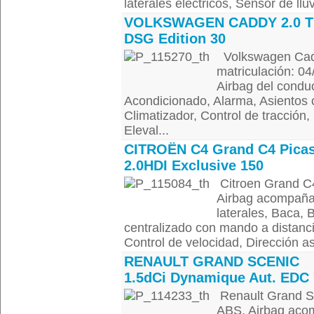
laterales eléctricos, Sensor de llu
VOLKSWAGEN CADDY 2.0 T
DSG Edition 30
Volkswagen Cadd
matriculación: 0
Airbag del conduc
Acondicionado, Alarma, Asientos c
Climatizador, Control de tracción,
Eleval...
CITROËN C4 Grand C4 Pica
2.0HDI Exclusive 150
Citroen Grand C
Airbag acompañan
laterales, Baca, 
centralizado con mando a distancia
Control de velocidad, Dirección asi
RENAULT GRAND SCENIC
1.5dCi Dynamique Aut. EDC
Renault Grand S
ABS, Airbag acom