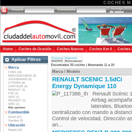
COCHES M
Usuario
Contraseña
Home
Coches de Ocasión
Coches Nuevos
Coches Km 0
Coches 
Provincia
Segmento
Aplicar Filtros
MADRID
Monovolumen
Encontrados 50 coches | Mostrando 11 a 20
Marca
Marca / Modelo
FORD (10)
MERCEDES-BENZ (9)
RENAULT SCENIC 1.5dCi
VOLKSWAGEN (8)
CITROËN (6)
Energy Dynamique 110
CHRYSLER (4)
RENAULT (3)
Renault Scénic 
FIAT (2)
SEAT (1)
Airbag acompañan
PEUGEOT (1)
OPEL (1)
laterales, Blueto
Más opciones
centralizado con mando a distancia
Combustible
Diesel (47)
Control de velocidad, Dirección as
Gasolina (3)
an...
Ubicación
Madrid (33)