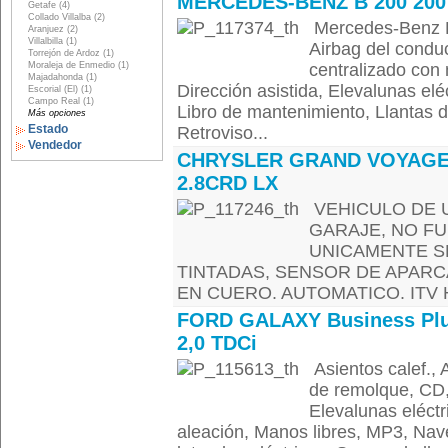
MERCEDES-BENZ B 200 200
Getafe (4)
Collado Villalba (2)
Mercedes-Benz B
Aranjuez (2)
Villalbilla (1)
Airbag del conduc
Torrejón de Ardoz (1)
Moraleja de Enmedio (1)
centralizado con 
Majadahonda (1)
Dirección asistida, Elevalunas elé
Escorial (El) (1)
Campo Real (1)
Libro de mantenimiento, Llantas 
Más opciones
Estado
Retroviso...
Vendedor
CHRYSLER GRAND VOYAG
2.8CRD LX
VEHICULO DE 
GARAJE, NO F
UNICAMENTE SE
TINTADAS, SENSOR DE APARCA
EN CUERO. AUTOMATICO. ITV H
FORD GALAXY Business Pl
2,0 TDCi
Asientos calef., 
de remolque, CD, 
Elevalunas eléctr
aleación, Manos libres, MP3, Nav