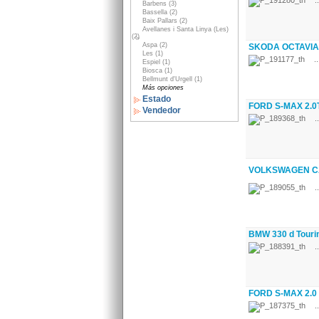
..
Barbens (3)
Bassella (2)
Baix Pallars (2)
Avellanes i Santa Linya (Les)
(2)
Aspa (2)
SKODA OCTAVIA 
Les (1)
..
Espiel (1)
Biosca (1)
Bellmunt d'Urgell (1)
Más opciones
Estado
FORD S-MAX 2.0TD
Vendedor
..
VOLKSWAGEN CAD
..
BMW 330 d Tourin
..
FORD S-MAX 2.0 
..