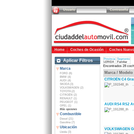
Usuario
Contraseña
Home
Coches de Ocasión
Coches Nuev
Provincia
Segmento
Aplicar Filtros
LERIDA
Familiar
Encontrados 28 coch
Marca
Marca / Modelo
FORD (6)
BMW (4)
CITROËN C4 Gran
AUDI (4)
SKODA (3)
..
VOLKSWAGEN (2)
TOYOTA (2)
CITROËN (2)
RENAULT (1)
PEUGEOT (1)
AUDI RS4 RS2 Av
OPEL (1)
..
Más opciones
Combustible
Diesel (21)
Gasolina (7)
Ubicación
VOLKSWAGEN GOL
Lleida (3)