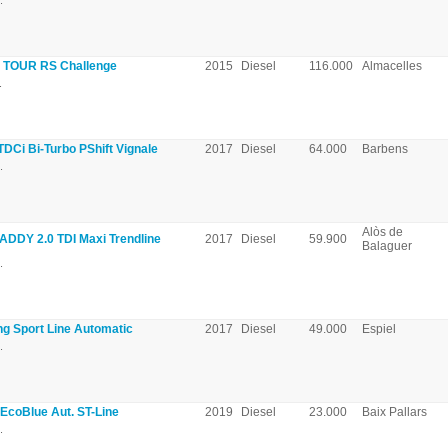
.
TOUR RS Challenge
2015
Diesel
116.000
Almacelles
.
Ci Bi-Turbo PShift Vignale
2017
Diesel
64.000
Barbens
.
Alòs de
DY 2.0 TDI Maxi Trendline
2017
Diesel
59.900
Balaguer
.
g Sport Line Automatic
2017
Diesel
49.000
Espiel
.
EcoBlue Aut. ST-Line
2019
Diesel
23.000
Baix Pallars
.