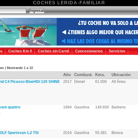
COCHES LERIDA-FAMILIAR
os
Coches Km 0
Coches sin Carné
Concesionarios
Servicios
es | Mostrando 1 a 10
Año
Combust.
Kms.
Ubicación
d C4 Picasso BlueHDi 120 SHINE
2017
Diesel
61.000
Alt Àneu
.
ant quattro
1994
Gasolina
148.600
Barbens
.
F Sportsvan 1.2 TSI
2016
Gasolina
55.381
Biosca