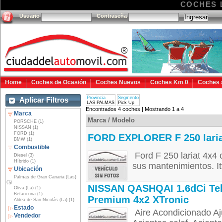
COCHES 
Usuario
Contraseña
Home
Coches de Ocasión
Coches Nuevos
Coches Km 0
Coches 
Provincia
Segmento
Aplicar Filtros
LAS PALMAS
Pick Up
Encontrados 4 coches | Mostrando 1 a 4
Marca
Marca / Modelo
PORSCHE (1)
NISSAN (1)
FORD (1)
FORD EXPLORER F 250 lari
BMW (1)
Combustible
Ford F 250 lariat 4x4
Diesel (3)
Híbrido (1)
sus mantenimientos. Itv
Ubicación
Palmas de Gran Canaria (Las)
(1)
NISSAN QASHQAI 1.6dCi Te
Oliva (La) (1)
Betancuria (1)
Premium 4x2 XTronic
Aldea de San Nicolás (La) (1)
Estado
Aire Acondicionado Aju
Vendedor