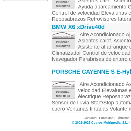
Asientos calef. Asiento
Ayuda aparcamiento C
Control de velocidad Elevalunas e
Reposabrazos Retrovisores lateral
BMW X6 xDrive40d
Aire Acondicionado Aju
Asientos calef. Asiento
Asistente al arranque
Climatizador Control de velocidad
Navegador Parabrisas delantero ca
PORSCHE CAYENNE S E-Hyb
Aire Acondicionado Asi
velocidad Elevalunas e
électrique Reposabrazo
Sensor de lluvia Start/Stop autom
cuero Ventanas tintadas Volante mu
Contacto
|
Publicidad
|
Términos 
© 2002-2025 Copros Multimedia, S.L. -