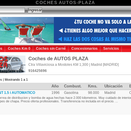
COCHES AUTOS-PLAZA
os
Coches Km 0
Coches sin Carné
Concesionarios
Servicios
Coches de AUTOS PLAZA
Ctra Villaviciosa a Mostoles KM 1,300 | Madrid [MADRID]
916425696
s | Mostrando 1 a 1
Año
Combust.
Kms.
Ubicación
 1.5 i AUTOMATICO
1996
Gasolina
98.000
Madrid
rrea de distribucion y bomba de agua hechas hace 2.000 kilometros. Muy cuidado de interior
pes de chapa. Precio oferta profesionales. Transferencia no incluida en el precio. ...