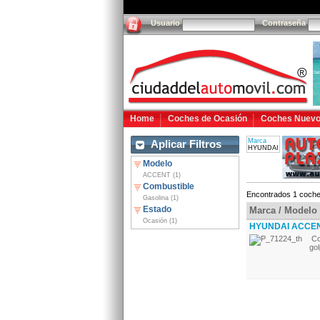
Usuario
Contraseña
Home
Coches de Ocasión
Coches Nuev
Marca
Aplicar Filtros
HYUNDAI
Modelo
ACCENT (1)
Combustible
Encontrados 1 coche
Gasolina (1)
Estado
Marca / Modelo
Ocasión (1)
HYUNDAI ACCENT
Co
gol