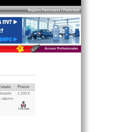
Regístro Particulares
|
Publicidad
0
Acceso Profesionales
Estado
Precio
Ocasión
1.200 €
, algunos