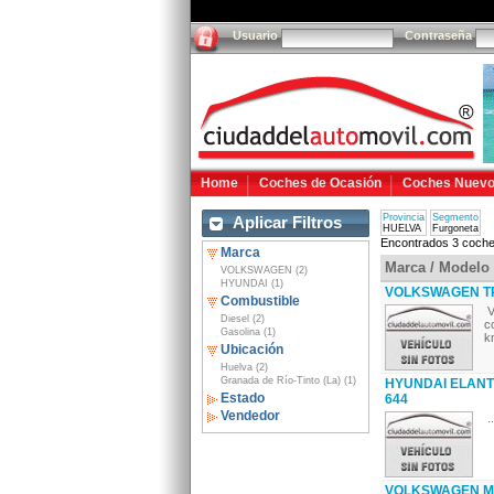
Usuario
Contraseña
Home
Coches de Ocasión
Coches Nuev
Provincia
Segmento
Aplicar Filtros
HUELVA
Furgoneta
Encontrados 3 coche
Marca
Marca / Modelo
VOLKSWAGEN (2)
HYUNDAI (1)
VOLKSWAGEN T
Combustible
V
Diesel (2)
c
Gasolina (1)
k
Ubicación
Huelva (2)
Granada de Río-Tinto (La) (1)
HYUNDAI ELAN
Estado
644
Vendedor
..
VOLKSWAGEN MUL