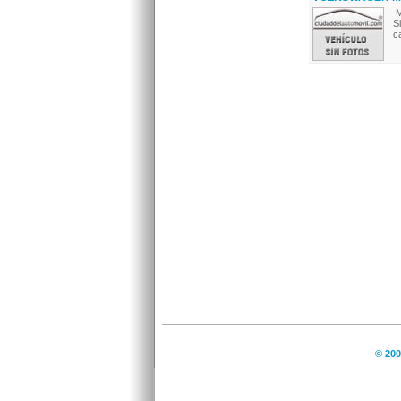
M
S
c
© 200