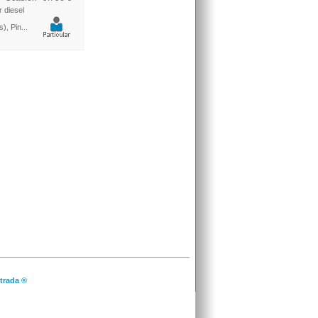
 diesel
), Pin...
trada ®