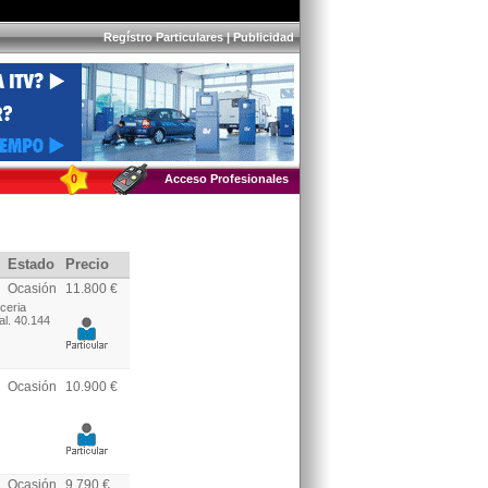
Regístro Particulares
|
Publicidad
0
Acceso Profesionales
Estado
Precio
Ocasión
11.800 €
ceria
al. 40.144
Ocasión
10.900 €
Ocasión
9.790 €