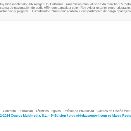
uy bien mantenido Volkswagen T5 California Transmisión manual de sexta marcha,2.5 motor
istema de navegación de audio ARN con pantalla a color, Retrovisor exterior electr. ajustable,
alefacción y plegable ,, Climatizador Climatronic (cabina + compartimento de carga / pasajeros
Contacto
|
Publicidad
|
Términos Legales
|
Política de Privacidad
|
Clientes de Diseño Web
2-2024 Copros Multimedia, S.L. - 3ª Edición / ciudaddelautomovil.com es Marca Regis