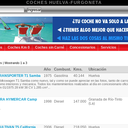
COCHES HUELVA-FURGONETA
os
Coches Km 0
Coches sin Carné
Concesionarios
Servicios
s | Mostrando 1 a 3
Año
Combust.
Kms.
Ubicación
RANSPORTER T1 Samba
1975
Gasolina
40.144
Huelva
olkswagen T1 Samba como nuevo, tal y como se puede apreciar en las fotos, tanto de carro
omo interiores y mecanica. Todos los mantenimientos realizados al día en concesionario ofici
m 01/1975 28 kW 38 CV 1.285 cm³...
TRA HYMERCAR Camp
Granada de Río-Tinto
1998
Diesel
147.000
(La)
.
TIVAN T5 California
2006
Diesel
218.050
Huelva