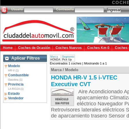
COCHE
Usuario
Contraseña
Home
Coches de Ocasión
Coches Nuevos
Coches Km 0
Coches 
Marca
Segmento
Aplicar Filtros
HONDA
Pick Up
Encontrados 1 coches | Mostrando 1 a 1
Modelo
Marca / Modelo
HR-V (1)
Combustible
HONDA HR-V 1.5 i-VTEC
Gasolina (1)
Executive CVT
Provincia
LA RIOJA (1)
Aire Acondicionado Ap
Estado
aparcamiento Climatiz
Vendedor
eléctrico Navegador P
Retrovisores laterales eléctricos
de aparcamiento trasero Sensor de