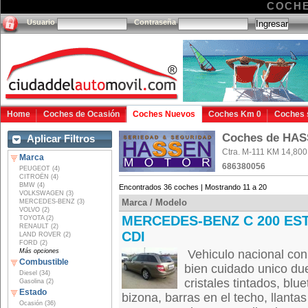
COCHE
Usuario
Contraseña
Home
Coches de Ocasión
Coches Nuevos
Coches Km 0
Coches 
Coches de HA
Aplicar Filtros
Ctra. M-111 KM 14,800
Marca
686380056
PEUGEOT (4)
CITROËN (4)
BMW (4)
Encontrados 36 coches | Mostrando 11 a 20
VOLKSWAGEN (3)
Marca / Modelo
MERCEDES-BENZ (3)
VOLVO (2)
MERCEDES-BENZ C 200 ES
TOYOTA (2)
RENAULT (2)
CDI
LAND ROVER (2)
FORD (2)
Más opciones
Vehiculo nacional con
Combustible
bien cuidado unico du
Diesel (34)
cristales tintados, blue
Gasolina (2)
Estado
bizona, barras en el techo, llantas
Ocasión (36)