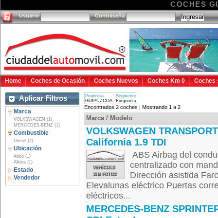
COCHES G
Usuario
Contraseña
Home
Coches de Ocasión
Coches Nuevos
Coches Km 0
Coches 
Provincia
Segmento
Aplicar Filtros
GUIPUZCOA
Furgoneta
Encontrados 2 coches | Mostrando 1 a 2
Marca
Marca / Modelo
VOLKSWAGEN (1)
MERCEDES-BENZ (1)
VOLKSWAGEN TRANSPORT
Combustible
California 1.9 TDI
Diesel (2)
Ubicación
ABS Airbag del conduc
Altzo (1)
Alkiza (1)
centralizado con mando
Estado
Dirección asistida Far
Vendedor
Elevalunas eléctrico Puertas corr
eléctricos...
MERCEDES-BENZ SPRINTER