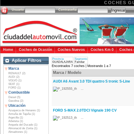
COCHES G
Usuario
Contraseña
Home
Coches de Ocasión
Coches Nuevos
Coches Km 0
Coches 
Provincia
Segmento
Aplicar Filtros
GUADALAJARA
Familiar
Encontrados 7 coches | Mostrando 1 a 7
Marca
Marca / Modelo
RENAULT (2)
AUDI (2)
VOLVO (1)
AUDI A6 Avant 3.0 TDI quattro S tronic S-Line
SEAT (1)
FORD (1)
...
Combustible
Diesel (5)
Gasolina (2)
Ubicación
FORD S-MAX 2.0TDCI Vignale 190 CV
Azuqueca de Henares (1)
Armuña de Tajuña (1)
...
Argecilla (1)
Arbeteta (1)
Anquela del Ducado (1)
Almonacid de Zorita (1)
Almadrones (1)