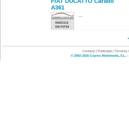
FIAT DUCATTO Carado
A361
...
Contacto
|
Publicidad
|
Términos 
© 2002-2025 Copros Multimedia, S.L. -