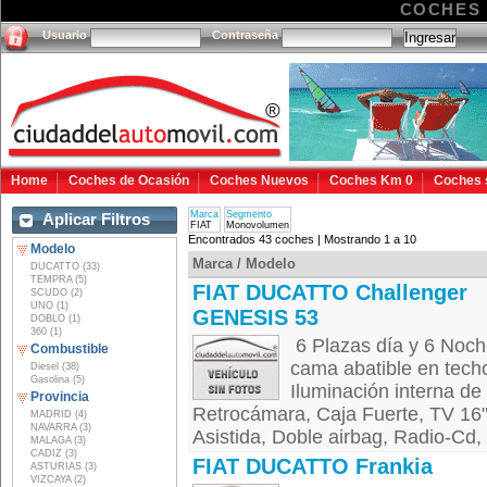
COCHES
Usuario
Contraseña
Home
Coches de Ocasión
Coches Nuevos
Coches Km 0
Coches 
Marca
Segmento
Aplicar Filtros
FIAT
Monovolumen
Encontrados 43 coches | Mostrando 1 a 10
Modelo
Marca / Modelo
DUCATTO (33)
TEMPRA (5)
FIAT DUCATTO Challenger
SCUDO (2)
UNO (1)
GENESIS 53
DOBLO (1)
360 (1)
6 Plazas día y 6 Noc
Combustible
cama abatible en tech
Diesel (38)
Gasolina (5)
Iluminación interna de
Provincia
Retrocámara, Caja Fuerte, TV 16"
MADRID (4)
NAVARRA (3)
Asistida, Doble airbag, Radio-Cd, 
MALAGA (3)
CADIZ (3)
FIAT DUCATTO Frankia
ASTURIAS (3)
VIZCAYA (2)