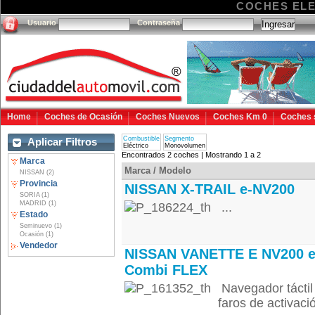
COCHES EL
Usuario
Contraseña
Home
Coches de Ocasión
Coches Nuevos
Coches Km 0
Coches 
Combustible
Segmento
Aplicar Filtros
Eléctrico
Monovolumen
Encontrados 2 coches | Mostrando 1 a 2
Marca
Marca / Modelo
NISSAN (2)
Provincia
NISSAN X-TRAIL e-NV200
SORIA (1)
MADRID (1)
...
Estado
Seminuevo (1)
Ocasión (1)
Vendedor
NISSAN VANETTE E NV200 e
Combi FLEX
Navegador táctil
faros de activaci