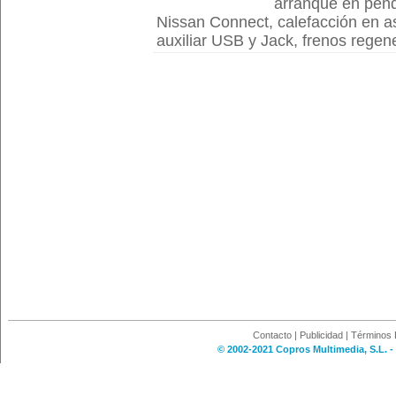
arranque en pend
Nissan Connect, calefacción en as
auxiliar USB y Jack, frenos regener
Contacto
|
Publicidad
|
Términos 
© 2002-2021 Copros Multimedia, S.L. -