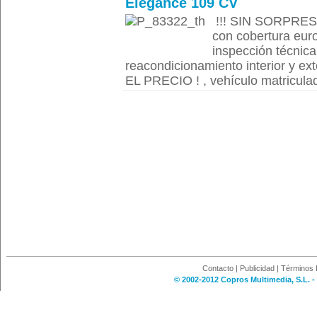
Elegance 109 CV
!!! SIN SORPRESA
con cobertura euro
inspección técnica
reacondicionamiento interior y e
EL PRECIO ! , vehículo matriculad
Contacto
|
Publicidad
|
Términos 
© 2002-2012 Copros Multimedia, S.L. -