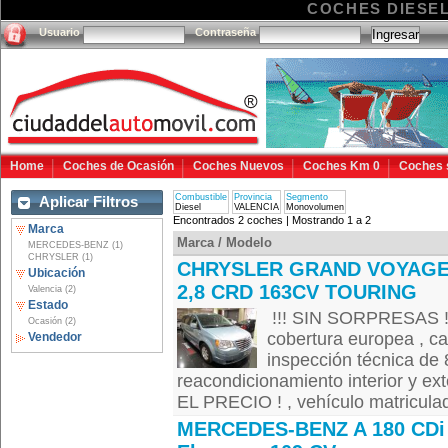
COCHES DIESE
Usuario
Contraseña
Home
Coches de Ocasión
Coches Nuevos
Coches Km 0
Coches 
Combustible
Provincia
Segmento
Aplicar Filtros
Diesel
VALENCIA
Monovolumen
Encontrados 2 coches | Mostrando 1 a 2
Marca
Marca / Modelo
MERCEDES-BENZ (1)
CHRYSLER (1)
CHRYSLER GRAND VOYAG
Ubicación
2,8 CRD 163CV TOURING
Valencia (2)
Estado
!!! SIN SORPRESAS !
Ocasión (2)
cobertura europea , ca
Vendedor
inspección técnica de 
reacondicionamiento interior y e
EL PRECIO ! , vehículo matricula
MERCEDES-BENZ A 180 CDi