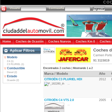
COC
Usuario
Contraseña
Home
Coches de Ocasión
Coches Nuevos
Coches Km 0
Coches 
Coches 
Marca
Aplicar Filtros
CITROËN
Carmen Porto
Modelo
91 3115819
C4 (1)
C3 PLURIEL (1)
Combustible
Encontrados 2 coches | Mostrando 1 a 2
Diesel (2)
Marca / Modelo
Año
Estado
CITROËN C3 PLURIEL HDI
2012
Ocasión (2)
...
CITROËN C4 VTS 2.0
2005
...