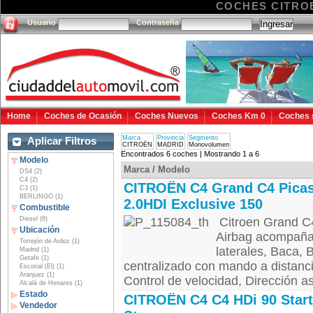
COCHES CITRO
Usuario
Contraseña
Home
Coches de Ocasión
Coches Nuevos
Coches Km 0
Coches 
Marca
Provincia
Segmento
Aplicar Filtros
CITROËN
MADRID
Monovolumen
Encontrados 6 coches | Mostrando 1 a 6
Modelo
Marca / Modelo
DS4 (2)
C4 (2)
CITROËN C4 Grand C4 Pica
C3 (1)
BERLINGO (1)
2.0HDI Exclusive 150
Combustible
Diesel (6)
Citroen Grand C
Ubicación
Airbag acompañan
Torrejón de Ardoz (1)
laterales, Baca, 
Madrid (1)
Getafe (1)
centralizado con mando a distancia
Escorial (El) (1)
Aranjuez (1)
Control de velocidad, Dirección asi
Alcalá de Henares (1)
Estado
CITROËN C4 C4 HDi 90 Start
Vendedor