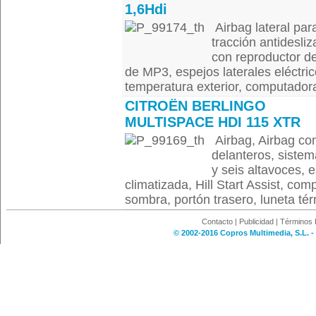
1,6Hdi
Airbag lateral par
tracción antidesli
con reproductor d
de MP3, espejos laterales eléctrico
temperatura exterior, computadora
CITROËN BERLINGO
MULTISPACE HDI 115 XTR
Airbag, Airbag co
delanteros, sistem
y seis altavoces, e
climatizada, Hill Start Assist, co
sombra, portón trasero, luneta tér
Contacto
|
Publicidad
|
Términos 
© 2002-2016 Copros Multimedia, S.L. -