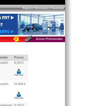
Regístro Particulares
|
Publicidad
0
Acceso Profesionales
stado
Precio
casión
8.200 €
casión
21.900 €
eminuevo
9.250 €