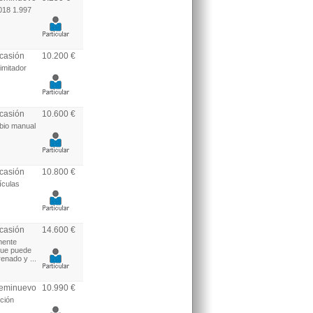
2018 1.997
casión
10.200 €
imitador
casión
10.600 €
mbio manual
casión
10.800 €
ículas
casión
14.600 €
mente
que puede
enado y ...
eminuevo
10.990 €
ción