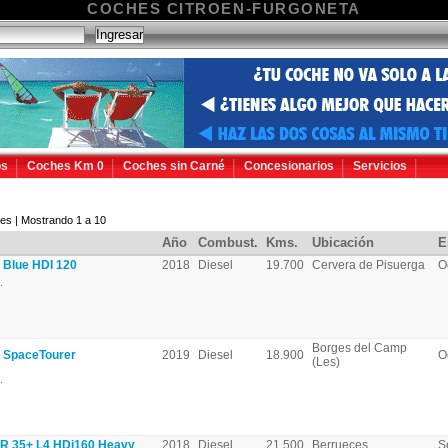
COCHES CITROEN-FURGONETA
os
Coches Km 0
Coches sin Carné
Concesionarios
Servicios
es | Mostrando 1 a 10
Año
Combust.
Kms.
Ubicación
E
Blue HDI 120
2018
Diesel
19.700
Cervera de Pisuerga
O
.
Borges del Camp
SpaceTourer
2019
Diesel
18.900
O
(Les)
.
 35+ L4 HDi160 Heavy
2018
Diesel
21.500
Berrueces
S