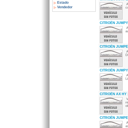
Estado
A
Vendedor
c
CITROËN JUMPY
A
a
CITROËN JUMPER
A
D
CITROËN JUMPY 
A
L
CITROËN AX HY 
V
r
o
CITROËN JUMPER
A
a