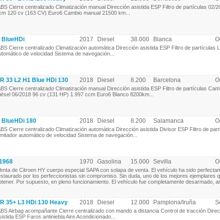
BS Cierre centralizado Climatización manual Dirección asistida ESP Filtro de partículas 02/
cm 120 cv (163 CV) Euro6 Cambio manual 21500 km...
 BlueHDi
2017
Diesel
38.000
Blanca
O
BS Cierre centralizado Climatización automática Dirección asistida ESP Filtro de partículas L
utomático de velocidad Sistema de navegación...
 33 L2 H1 Blue HDi 130
2018
Diesel
8.200
Barcelona
O
BS Cierre centralizado Climatización manual Dirección asistida ESP Filtro de partículas Ca
iésel 06/2018 96 cv (131 HP) 1.997 ccm Euro6 Blanco 8200km...
BlueHDi 180
2018
Diesel
8.200
Salamanca
O
BS Cierre centralizado Climatización automática Dirección asistida Divisor ESP Filtro de part
imitador automático de velocidad Sistema de navegación...
1968
1970
Gasolina
15.000
Sevilla
O
enta de Citroen HY cuerpo especial SAPA con solapa de venta. El vehículo ha sido perfecta
estaurado por los perfeccionistas sin compromiso. Sin duda, uno de los mejores ejemplares 
btener. Por supuesto, en pleno funcionamiento. El vehículo fue completamente desarmado, ar
 35+ L3 HDi 130 Heavy
2018
Diesel
12.000
Pamplona/Iruña
S
BS Airbag acompañante Cierre centralizado con mando a distancia Control de tracción Direc
sistida ESP Faros antiniebla Aire Acondicionado...