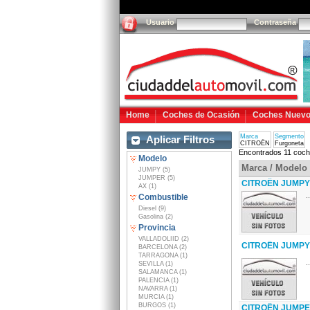
Usuario
Contraseña
Home
Coches de Ocasión
Coches Nuev
Marca
Segmento
Aplicar Filtros
CITROËN
Furgoneta
Encontrados 11 coch
Modelo
Marca / Modelo
JUMPY (5)
JUMPER (5)
CITROËN JUMPY 
AX (1)
..
Combustible
Diesel (9)
Gasolina (2)
Provincia
VALLADOLIID (2)
CITROËN JUMPY 
BARCELONA (2)
TARRAGONA (1)
..
SEVILLA (1)
SALAMANCA (1)
PALENCIA (1)
NAVARRA (1)
MURCIA (1)
BURGOS (1)
CITROËN JUMPER