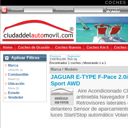
COCHES 
Usuario
Contraseña
Home
Coches de Ocasión
Coches Nuevos
Coches Km 0
Coches 
Provincia
Segmento
Aplicar Filtros
CASTELLON
Pick Up
Encontrados 1 coches | Mostrando 1 a 1
Marca
Marca / Modelo
JAGUAR (1)
Combustible
JAGUAR E-TYPE F-Pace 2.0i
Diesel (1)
Sport AWD
Ubicación
Altura (1)
Aire Acondicionado Cl
Estado
antiniebla Navegador 
Vendedor
Retrovisores laterales
delantero Sensor de aparcamiento
luces Start/Stop automático Volan