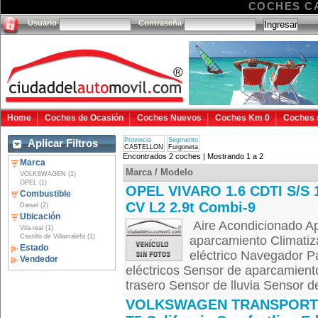
COCHES C
Usuario
Contraseña
Home
Coches de Ocasión
Coches Nuevos
Coches Km 0
Coches 
Provincia
Segmento
Aplicar Filtros
CASTELLON
Furgoneta
Encontrados 2 coches | Mostrando 1 a 2
Marca
Marca / Modelo
VOLKSWAGEN (1)
OPEL (1)
OPEL VIVARO 1.6 CDTI S/S 
Combustible
CV L2 2.9t Combi-9
Diesel (2)
Ubicación
Aire Acondicionado Ap
Vila-real (1)
Castillo de Villamalefa (1)
aparcamiento Climatiz
Estado
eléctrico Navegador Pan
Vendedor
eléctricos Sensor de aparcamient
trasero Sensor de lluvia Sensor d
VOLKSWAGEN TRANSPORT