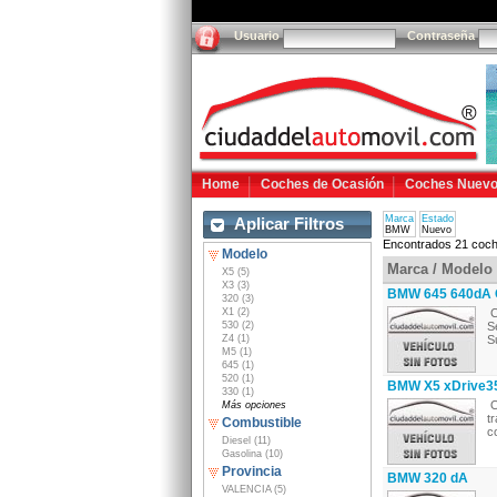
Usuario
Contraseña
Home
Coches de Ocasión
Coches Nuev
Marca
Estado
Aplicar Filtros
BMW
Nuevo
Encontrados 21 coch
Modelo
Marca / Modelo
X5 (5)
X3 (3)
BMW 645 640dA 
320 (3)
X1 (2)
C
530 (2)
S
Z4 (1)
S
M5 (1)
645 (1)
520 (1)
BMW X5 xDrive3
330 (1)
O
Más opciones
t
Combustible
c
Diesel (11)
Gasolina (10)
Provincia
BMW 320 dA
VALENCIA (5)