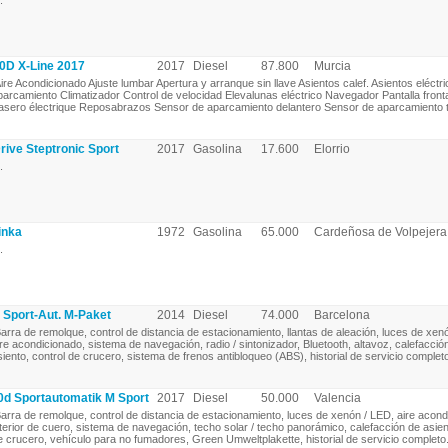
.
0D X-Line 2017
2017
Diesel
87.800
Murcia
ire Acondicionado Ajuste lumbar Apertura y arranque sin llave Asientos calef. Asientos eléctr
parcamiento Climatizador Control de velocidad Elevalunas eléctrico Navegador Pantalla front
rasero électrique Reposabrazos Sensor de aparcamiento delantero Sensor de aparcamiento t
ive Steptronic Sport
2017
Gasolina
17.600
Elorrio
.
inka
1972
Gasolina
65.000
Cardeñosa de Volpejera
.
Sport-Aut. M-Paket
2014
Diesel
74.000
Barcelona
arra de remolque, control de distancia de estacionamiento, llantas de aleación, luces de xen
ire acondicionado, sistema de navegación, radio / sintonizador, Bluetooth, altavoz, calefacció
siento, control de crucero, sistema de frenos antibloqueo (ABS), historial de servicio completo
d Sportautomatik M Sport
2017
Diesel
50.000
Valencia
arra de remolque, control de distancia de estacionamiento, luces de xenón / LED, aire acond
nterior de cuero, sistema de navegación, techo solar / techo panorámico, calefacción de asien
e crucero, vehículo para no fumadores, Green Umweltplakette, historial de servicio completo.