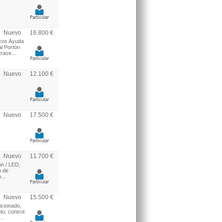
Nuevo
16.800 €
icos Ayuda
al Portón
rase...
Nuevo
12.100 €
Nuevo
17.500 €
Nuevo
11.700 €
ón / LED,
n de
...
Nuevo
15.500 €
icionado,
to, control
..