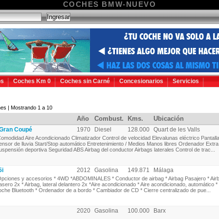
COCHES BMW-NUEVO
os
Coches Km 0
Coches sin Carné
Concesionarios
Servicios
es | Mostrando 1 a 10
Año
Combust.
Kms.
Ubicación
Gran Coupé
1970
Diesel
128.000
Quart de les Valls
omodidad Aire Acondicionado Climatizador Control de velocidad Elevalunas eléctrico Pantalla 
ensor de lluvia Start/Stop automático Entretenimiento / Medios Manos libres Ordenador Extra
uspensión deportiva Seguridad ABS Airbag del conductor Airbags laterales Control de trac...
5i
2012
Gasolina
149.871
Málaga
pciones y accesorios * 4WD *ABDOMINALES * Conductor de airbag * Airbag Pasajero * Airba
rasero 2x * Airbag, lateral delantero 2x *Aire acondicionado * Aire acondicionado, automático * 
oche Bluetooth * Ordenador de a bordo * Cambiador de CD * Cierre centralizado de pue...
2020
Gasolina
100.000
Barx