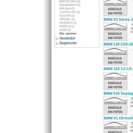
..
BARCELONA (4)
SALAMANCA (2)
MALAGA (2)
CASTELLON (2)
VIZCAYA (1)
BMW X3 Xdrive 2
TERUEL (1)
PALENCIA (1)
A
MURCIA (1)
a
LEON (1)
t
Más opciones
Vendedor
Segmento
BMW 130 230i xDr
..
BMW 320 3.0 CS 
..
BMW 530 Touring 
B
a
a
BMW X1 xDrive20
B
i
d