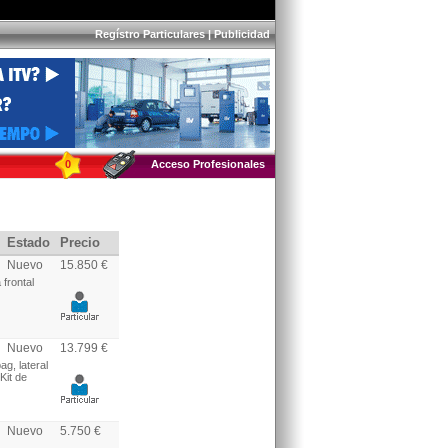
Regístro Particulares
|
Publicidad
0
Acceso Profesionales
Estado
Precio
Nuevo
15.850 €
frontal
Nuevo
13.799 €
g, lateral
Kit de
Nuevo
5.750 €