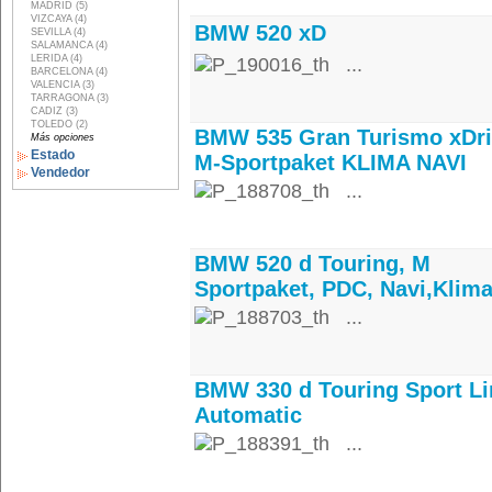
MADRID (5)
VIZCAYA (4)
BMW 520 xD
SEVILLA (4)
SALAMANCA (4)
LERIDA (4)
...
BARCELONA (4)
VALENCIA (3)
TARRAGONA (3)
CADIZ (3)
TOLEDO (2)
BMW 535 Gran Turismo xDr
Más opciones
Estado
M-Sportpaket KLIMA NAVI
Vendedor
...
BMW 520 d Touring, M
Sportpaket, PDC, Navi,Klim
...
BMW 330 d Touring Sport Li
Automatic
...