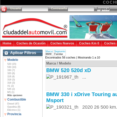
COCH
Usuario
Contraseña
Home
Coches de Ocasión
Coches Nuevos
Coches Km 0
Coches 
Marca
Segmento
Aplicar Filtros
BMW
Familiar
Encontrados 56 coches | Mostrando 1 a 10
Modelo
Marca / Modelo
520 (15)
530 (10)
BMW 520 520d xD
330 (7)
320 (6)
...
118 (4)
318 (3)
316 (3)
X1 (2)
535 (2)
M5 (1)
BMW 330 i xDrive Touring a
Más opciones
Msport
Combustible
Diesel (47)
2020 26 500 km.
Gasolina (8)
Eléctrico (1)
Provincia