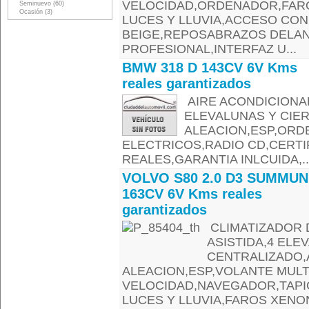
VELOCIDAD,ORDENADOR,FARO
Seminuevo (60)
Ocasión (3)
LUCES Y LLUVIA,ACCESO CO
BEIGE,REPOSABRAZOS DELAN
PROFESIONAL,INTERFAZ U...
BMW 318 D 143CV 6V Kms
reales garantizados
AIRE ACONDICIONAD
ELEVALUNAS Y CIE
ALEACION,ESP,ORD
ELECTRICOS,RADIO CD,CERT
REALES,GARANTIA INLCUIDA,..
VOLVO S80 2.0 D3 SUMMUN
163CV 6V Kms reales
garantizados
CLIMATIZADOR D
ASISTIDA,4 ELE
CENTRALIZADO,
ALEACION,ESP,VOLANTE MUL
VELOCIDAD,NAVEGADOR,TAP
LUCES Y LLUVIA,FAROS XEN