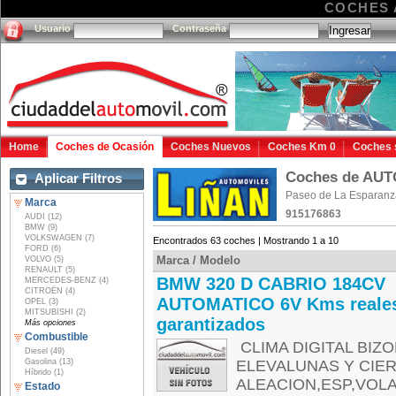
COCHES 
Usuario
Contraseña
Home
Coches de Ocasión
Coches Nuevos
Coches Km 0
Coches 
Coches de AU
Aplicar Filtros
Paseo de La Esparanza
Marca
915176863
AUDI (12)
BMW (9)
VOLKSWAGEN (7)
Encontrados 63 coches | Mostrando 1 a 10
FORD (6)
Marca / Modelo
VOLVO (5)
RENAULT (5)
BMW 320 D CABRIO 184CV
MERCEDES-BENZ (4)
CITROËN (4)
AUTOMATICO 6V Kms reale
OPEL (3)
MITSUBISHI (2)
garantizados
Más opciones
Combustible
CLIMA DIGITAL BIZO
Diesel (49)
Gasolina (13)
ELEVALUNAS Y CIE
Híbrido (1)
ALEACION,ESP,VOL
Estado