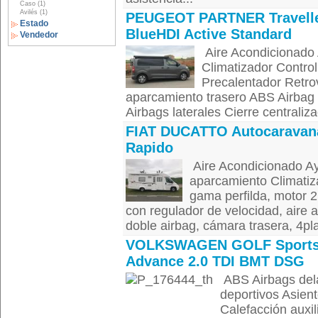
Caso (1)
Avilés (1)
PEUGEOT PARTNER Travelle
Estado
BlueHDI Active Standard
Vendedor
Aire Acondicionado A
Climatizador Control
Precalentador Retrov
aparcamiento trasero ABS Airbag
Airbags laterales Cierre centraliza
FIAT DUCATTO Autocaravan
Rapido
Aire Acondicionado A
aparcamiento Climatiz
gama perfilda, motor 
con regulador de velocidad, aire 
doble airbag, cámara trasera, 4pla
VOLKSWAGEN GOLF Sport
Advance 2.0 TDI BMT DSG
ABS Airbags delan
deportivos Asient
Calefacción auxil