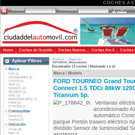
COCHES AS
Usuario
Contraseña
Home
Coches de Ocasión
Coches Nuevos
Coches Km 0
Coches 
Provincia
Segmento
Aplicar Filtros
ASTURIAS
Monovolumen
Encontrados 13 coches | Mostrando 1 a 10
Marca
Marca / Modelo
FIAT (3)
VOLKSWAGEN (2)
FORD TOURNEO Grand Tou
TOYOTA (1)
SEAT (1)
Connect 1.5 TDCi 88kW 120
RENAULT (1)
PEUGEOT (1)
Titanium 5p.
OPEL (1)
MERCEDES-BENZ (1)
Ventanas eléctri
FORD (1)
CITROËN (1)
acondicionado Ai
Combustible
automático Contro
Diesel (12)
Gasolina (1)
parque Portón trasero eléctrico Aj
Ubicación
dividido Sensor de luminosidad S
Oviedo (9)
Gijón (2)
asistencia...