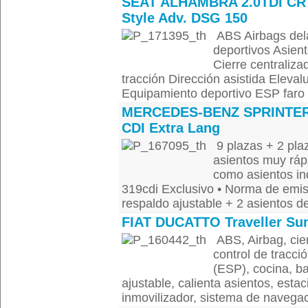
SEAT ALHAMBRA 2.0TDI CR
Style Adv. DSG 150
ABS Airbags delan
deportivos Asient
Cierre centraliza
tracción Dirección asistida Eleva
Equipamiento deportivo ESP faro a
MERCEDES-BENZ SPRINTER
CDI Extra Lang
9 plazas + 2 plaz
asientos muy rápi
como asientos i
319cdi Exclusivo • Norma de emis
respaldo ajustable + 2 asientos de
FIAT DUCATTO Traveller Sun
ABS, Airbag, cier
control de tracció
(ESP), cocina, ba
ajustable, calienta asientos, est
inmovilizador, sistema de navegac