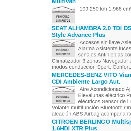
Multivan
109.250 km 1.968 cm³
SEAT ALHAMBRA 2.0 TDI D
Style Advance Plus
Accesos sin llave Asi
Alarma Asistente luces
señales Antinieblas co
Climatizador 3 zonas Navegador c
modos conducción Sport, Confort,
MERCEDES-BENZ VITO Vian
CDI Ambiente Largo Aut.
Aire Acondicionado Aju
Elevalunas eléctrico P
eléctricos Sensor de l
Volante multifunción Bluetooth 
aleación ABS Airbag acompañante A
CITROËN BERLINGO Multis
1.6HDi XTR Plus