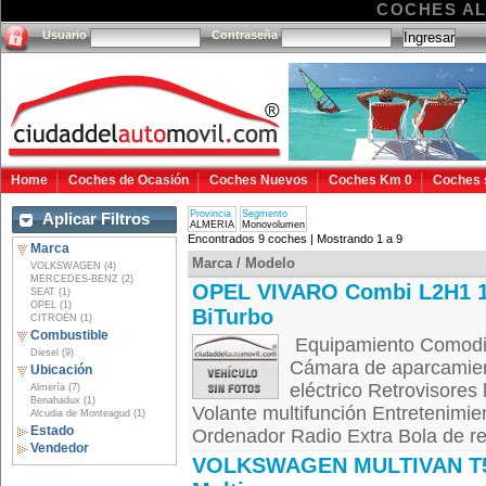
COCHES A
Usuario
Contraseña
Home
Coches de Ocasión
Coches Nuevos
Coches Km 0
Coches 
Provincia
Segmento
Aplicar Filtros
ALMERIA
Monovolumen
Encontrados 9 coches | Mostrando 1 a 9
Marca
Marca / Modelo
VOLKSWAGEN (4)
MERCEDES-BENZ (2)
OPEL VIVARO Combi L2H1 1
SEAT (1)
OPEL (1)
BiTurbo
CITROËN (1)
Combustible
Equipamiento Comodida
Diesel (9)
Cámara de aparcamient
Ubicación
eléctrico Retrovisores 
Almería (7)
Benahadux (1)
Volante multifunción Entretenimie
Alcudia de Monteagud (1)
Estado
Ordenador Radio Extra Bola de re
Vendedor
VOLKSWAGEN MULTIVAN T